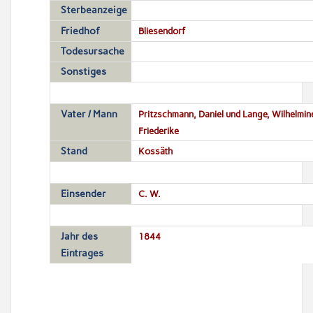
Sterbeanzeige
Friedhof
Bliesendorf
Todesursache
Sonstiges
Vater / Mann
Pritzschmann, Daniel und Lange, Wilhelmin
Friederike
Stand
Kossäth
Einsender
C. W.
Jahr des
1844
Eintrages