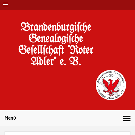
Brandenburgi#che
Genealogi#che
Ge#ell#chaft "Roter
Adler" e. V.
10 Jahre Familienforschung in Brandenburg
Menü