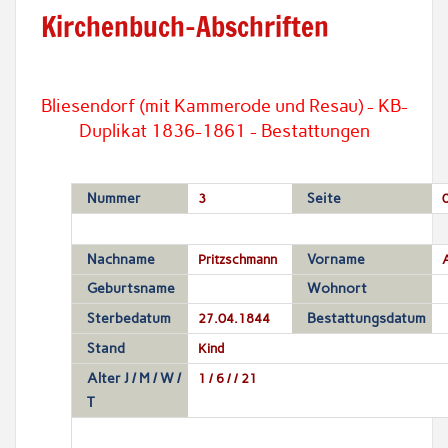
Kirchenbuch-Abschriften
Bliesendorf (mit Kammerode und Resau) - KB-
Duplikat 1836-1861 - Bestattungen
Nummer
3
Seite
Nachname
Pritzschmann
Vorname
A
Geburtsname
Wohnort
Sterbedatum
27.04.1844
Bestattungsdatum
Stand
Kind
Alter J / M / W /
1 / 6 / / 21
T