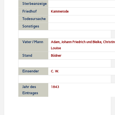
Sterbeanzeige
Friedhof
Kammerode
Todesursache
Sonstiges
Vater / Mann
Adam, Johann Friedrich und Bleike, Christin
Louise
Stand
Büdner
Einsender
C. W.
Jahr des
1843
Eintrages