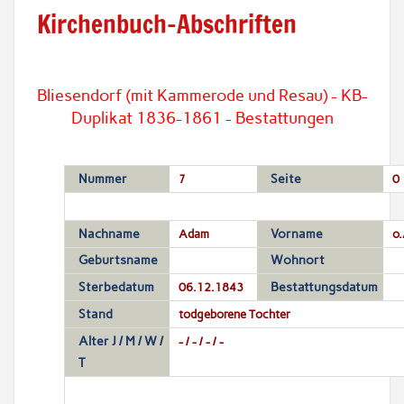
Kirchenbuch-Abschriften
Bliesendorf (mit Kammerode und Resau) - KB-
Duplikat 1836-1861 - Bestattungen
Nummer
7
Seite
0
Nachname
Adam
Vorname
o.
Geburtsname
Wohnort
Sterbedatum
06.12.1843
Bestattungsdatum
Stand
todgeborene Tochter
Alter J / M / W /
- / - / - / -
T