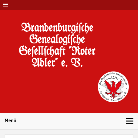
Brandenburgi#che
Genealogi#che
Ge#ell#chaft "Roter
Adler" e. V.
10 Jahre Familienforschung in Brandenburg
Menü