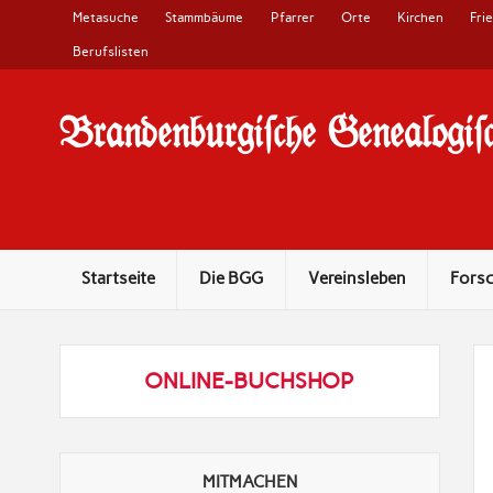
Metasuche
Stammbäume
Pfarrer
Orte
Kirchen
Fri
Berufslisten
Brandenburgi#che Genealogi#c
10 Jahre Familienforschung in Brandenburg
Startseite
Die BGG
Vereinsleben
Fors
ONLINE-BUCHSHOP
MITMACHEN