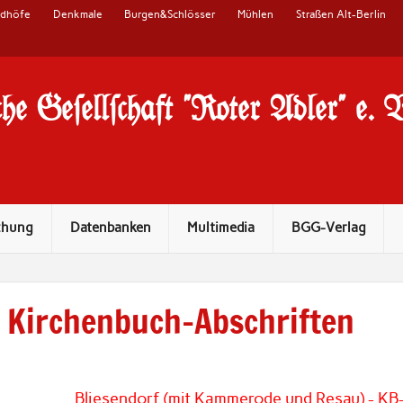
edhöfe
Denkmale
Burgen&Schlösser
Mühlen
Straßen Alt-Berlin
he Ge#ell#chaft "Roter Adler" e. 
chung
Datenbanken
Multimedia
BGG-Verlag
Kirchenbuch-Abschriften
Bliesendorf (mit Kammerode und Resau) - KB