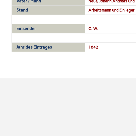
Vater / Mann
Neue, Johann Andreas und 
Stand
Arbeitsmann und Einlieger
Einsender
C. W.
Jahr des Eintrages
1842