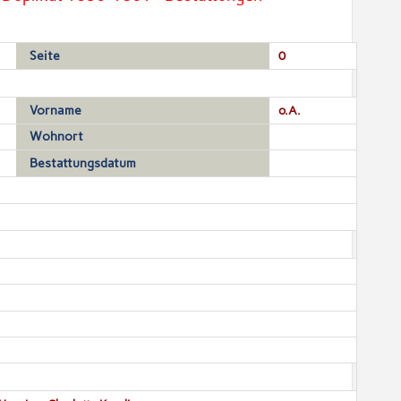
Seite
0
Vorname
o.A.
Wohnort
Bestattungsdatum