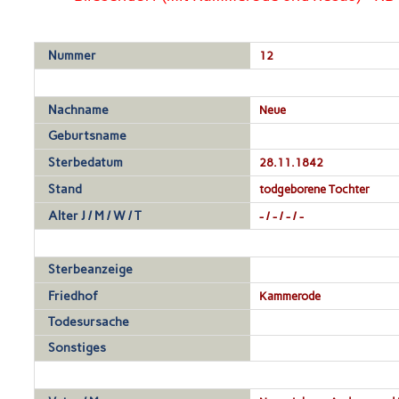
Nummer
12
Nachname
Neue
Geburtsname
Sterbedatum
28.11.1842
Stand
todgeborene Tochter
Alter J / M / W / T
- / - / - / -
Sterbeanzeige
Friedhof
Kammerode
Todesursache
Sonstiges