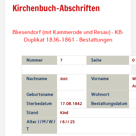
Kirchenbuch-Abschriften
Bliesendorf (mit Kammerode und Resau) - KB-
Duplikat 1836-1861 - Bestattungen
Nummer
7
Seite
0
Nachname
Jost
Vorname
Wi
A
Geburtsname
Wohnort
Sterbedatum
17.08.1842
Bestattungsdatum
Stand
Kind
Alter J / M / W /
/ 6 / / 25
T