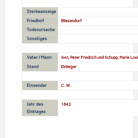
Sterbeanzeige
Friedhof
Bliesendorf
Todesursache
Sonstiges
Vater / Mann
Jost, Peter Friedrich und Schupp, Marie Lou
Stand
Einlieger
Einsender
C. W.
Jahr des
1842
Eintrages