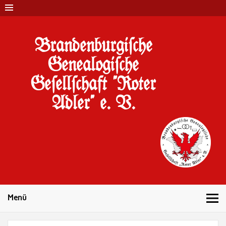
Brandenburgi#che
Genealogi#che
Ge#ell#chaft "Roter
Adler" e. V.
10 Jahre Familienforschung in Brandenburg
Menü