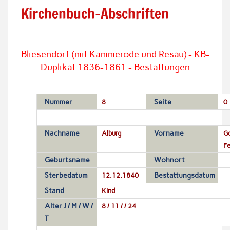
Kirchenbuch-Abschriften
Bliesendorf (mit Kammerode und Resau) - KB-
Duplikat 1836-1861 - Bestattungen
Nummer
8
Seite
0
Nachname
Alburg
Vorname
Go
Fe
Geburtsname
Wohnort
Sterbedatum
12.12.1840
Bestattungsdatum
Stand
Kind
Alter J / M / W /
8 / 11 / / 24
T