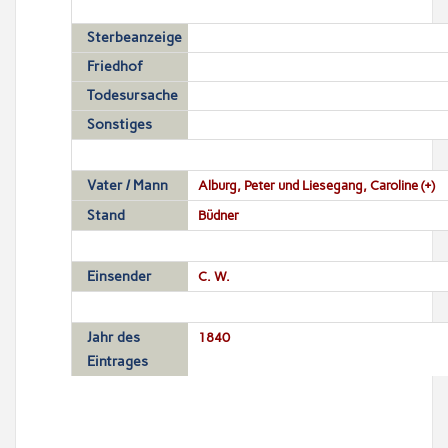
Sterbeanzeige
Friedhof
Todesursache
Sonstiges
Vater / Mann
Alburg, Peter und Liesegang, Caroline (+)
Stand
Büdner
Einsender
C. W.
Jahr des
1840
Eintrages