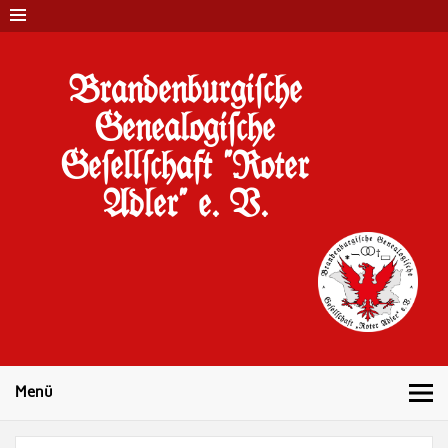
Brandenburgi#che
Genealogi#che
Ge#ell#chaft "Roter
Adler" e. V.
10 Jahre Familienforschung in Brandenburg
Menü