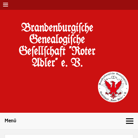
Brandenburgi#che
Genealogi#che
Ge#ell#chaft "Roter
Adler" e. V.
10 Jahre Familienforschung in Brandenburg
Menü