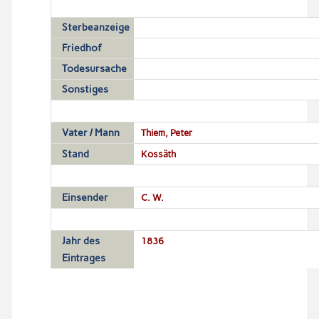
Sterbeanzeige
Friedhof
Todesursache
Sonstiges
Vater / Mann
Thiem, Peter
Stand
Kossäth
Einsender
C. W.
Jahr des
1836
Eintrages