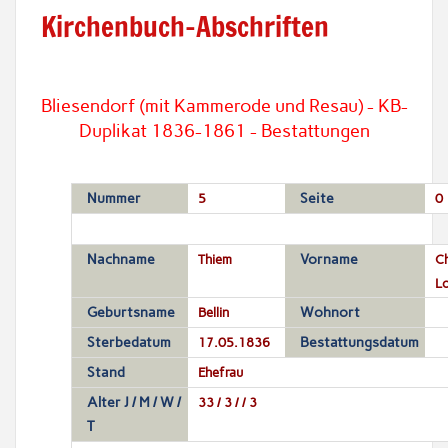
Kirchenbuch-Abschriften
Bliesendorf (mit Kammerode und Resau) - KB-
Duplikat 1836-1861 - Bestattungen
Nummer
5
Seite
0
Nachname
Thiem
Vorname
Ch
Lo
Geburtsname
Bellin
Wohnort
Sterbedatum
17.05.1836
Bestattungsdatum
Stand
Ehefrau
Alter J / M / W /
33 / 3 / / 3
T