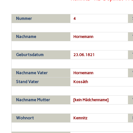
Nummer
4
Nachname
Hornemann
Geburtsdatum
23.06.1821
Nachname Vater
Hornemann
Stand Vater
Kossäth
Nachname Mutter
[kein Mädchenname]
Wohnort
Kemnitz