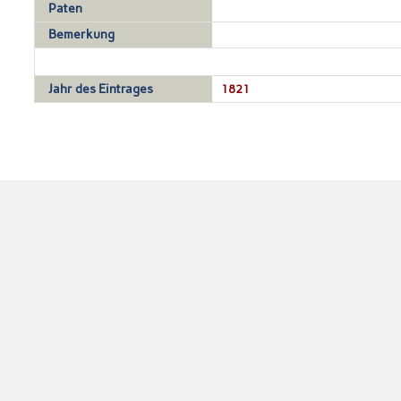
Paten
Bemerkung
Jahr des Eintrages
1821