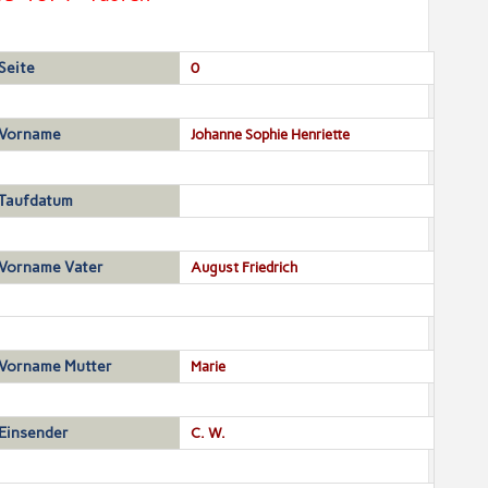
Seite
0
Vorname
Johanne Sophie Henriette
Taufdatum
Vorname Vater
August Friedrich
Vorname Mutter
Marie
Einsender
C. W.