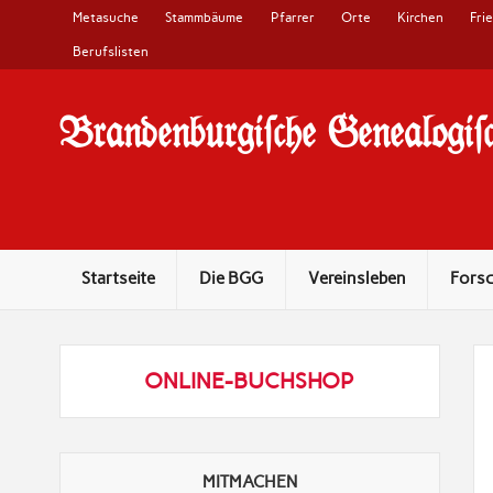
Metasuche
Stammbäume
Pfarrer
Orte
Kirchen
Fri
Berufslisten
Brandenburgi#che Genealogi#c
10 Jahre Familienforschung in Brandenburg
Startseite
Die BGG
Vereinsleben
Fors
ONLINE-BUCHSHOP
MITMACHEN