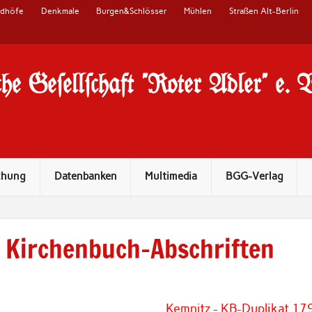
edhöfe
Denkmale
Burgen&Schlösser
Mühlen
Straßen Alt-Berlin
he Ge#ell#chaft "Roter Adler" e. 
chung
Datenbanken
Multimedia
BGG-Verlag
Kirchenbuch-Abschriften
Kemnitz - KB-Duplikat 17