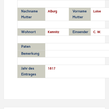
Nachname
Alburg
Vorname
Luise
Mutter
Mutter
Wohnort
Kemnitz
Einsender
C. W.
Paten
Bemerkung
Jahr des
1817
Eintrages