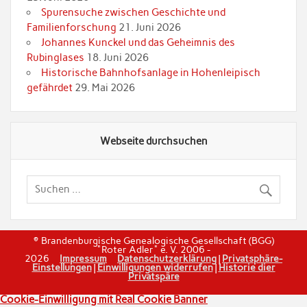
Spurensuche zwischen Geschichte und
Familienforschung
21. Juni 2026
Johannes Kunckel und das Geheimnis des
Rubinglases
18. Juni 2026
Historische Bahnhofsanlage in Hohenleipisch
gefährdet
29. Mai 2026
Webseite durchsuchen
© Brandenburgische Genealogische Gesellschaft (BGG)
"Roter Adler" e. V. 2006 -
2026
Impressum
Datenschutzerklärung
|
Privatsphäre-
Einstellungen
|
Einwilligungen widerrufen
|
Historie dier
Privatspäre
Cookie-Einwilligung mit Real Cookie Banner