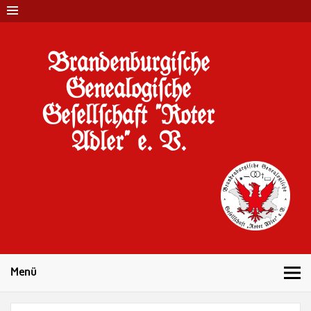
Brandenburgi#che
Genealogi#che
Ge#ell#chaft "Roter
Adler" e. V.
10 Jahre Familienforschung in Brandenburg
Menü