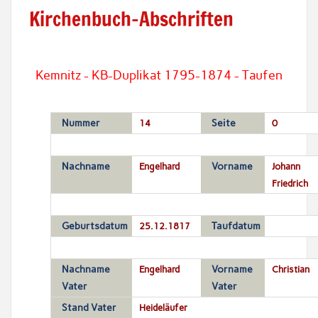
Kirchenbuch-Abschriften
Kemnitz - KB-Duplikat 1795-1874 - Taufen
Nummer
14
Seite
0
Nachname
Engelhard
Vorname
Johann
Friedrich
Geburtsdatum
25.12.1817
Taufdatum
Nachname
Engelhard
Vorname
Christian
Vater
Vater
Stand Vater
Heideläufer