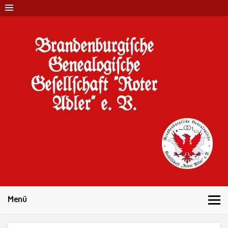
Brandenburgi#che
Genealogi#che
Ge#ell#chaft "Roter
Adler" e. V.
10 Jahre Familienforschung in Brandenburg
Menü