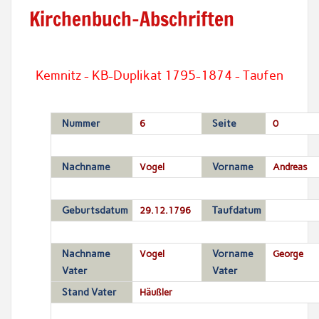
Kirchenbuch-Abschriften
Kemnitz - KB-Duplikat 1795-1874 - Taufen
Nummer
6
Seite
0
Nachname
Vogel
Vorname
Andreas
Geburtsdatum
29.12.1796
Taufdatum
Nachname
Vogel
Vorname
George
Vater
Vater
Stand Vater
Häußler