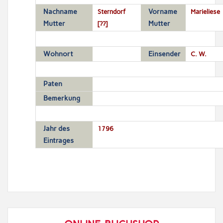
Nachname
Sterndorf
Vorname
Marieliese
Mutter
[??]
Mutter
Wohnort
Einsender
C. W.
Paten
Bemerkung
Jahr des
1796
Eintrages