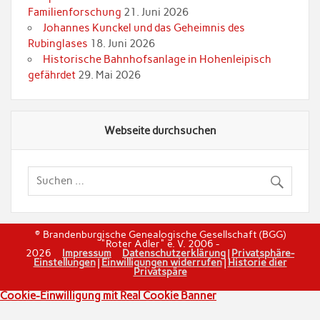
Familienforschung
21. Juni 2026
Johannes Kunckel und das Geheimnis des
Rubinglases
18. Juni 2026
Historische Bahnhofsanlage in Hohenleipisch
gefährdet
29. Mai 2026
Webseite durchsuchen
© Brandenburgische Genealogische Gesellschaft (BGG)
"Roter Adler" e. V. 2006 -
2026
Impressum
Datenschutzerklärung
|
Privatsphäre-
Einstellungen
|
Einwilligungen widerrufen
|
Historie dier
Privatspäre
Cookie-Einwilligung mit Real Cookie Banner