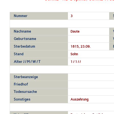
Nummer
3
Nachname
Daute
Geburtsname
Sterbedatum
1815, 23.09.
Stand
Sohn
Alter J / M / W / T
1 / 1 / /
Sterbeanzeige
Friedhof
Todesursache
Sonstiges
Auszehrung