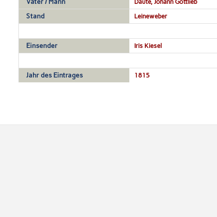
Vater / Mann
Daute, Johann Gottlieb
Stand
Leineweber
Einsender
Iris Kiesel
Jahr des Eintrages
1815