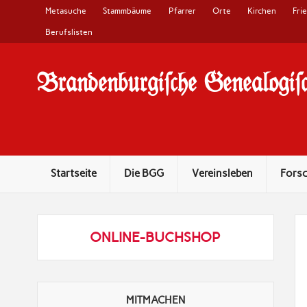
Metasuche
Stammbäume
Pfarrer
Orte
Kirchen
Fri
Berufslisten
Brandenburgi#che Genealogi#c
10 Jahre Familienforschung in Brandenburg
Startseite
Die BGG
Vereinsleben
Fors
ONLINE-BUCHSHOP
MITMACHEN