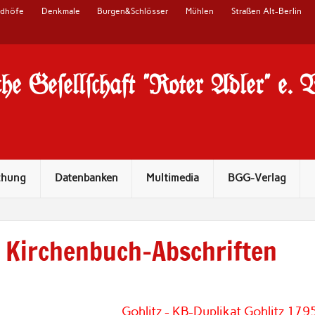
edhöfe
Denkmale
Burgen&Schlösser
Mühlen
Straßen Alt-Berlin
he Ge#ell#chaft "Roter Adler" e. 
chung
Datenbanken
Multimedia
BGG-Verlag
Kirchenbuch-Abschriften
Gohlitz - KB-Duplikat Gohlitz 179