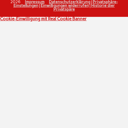
2026
Impressum
Datenschutzerklärung
|
Privatsphäre-
Einstellungen
|
Einwilligungen widerrufen
|
Historie dier
Privatspäre
Cookie-Einwilligung mit Real Cookie Banner