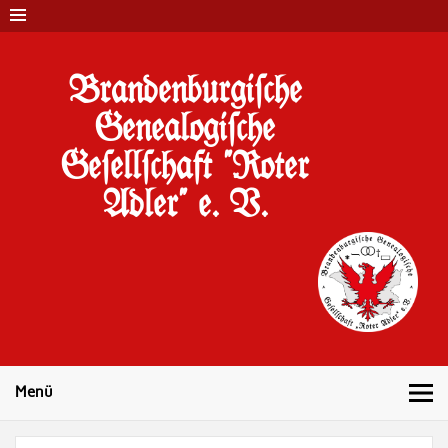
Brandenburgi#che
Genealogi#che
Ge#ell#chaft "Roter
Adler" e. V.
10 Jahre Familienforschung in Brandenburg
Menü