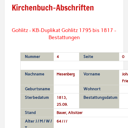
Kirchenbuch-Abschriften
Gohlitz - KB-Duplikat Gohlitz 1795 bis 1817 -
Bestattungen
Nummer
4
Seite
0
Nachname
Mesenberg
Vorname
Joh
Fri
Geburtsname
Wohnort
Sterbedatum
1813,
Bestattungsdatum
25.09.
Stand
Bauer, Altsitzer
Alter J / M / W /
64 / / /