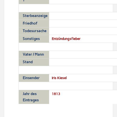
T
Sterbeanzeige
Friedhof
Todesursache
Sonstiges
Entzündungsfieber
Vater / Mann
Stand
Einsender
Iris Kiesel
Jahr des
1813
Eintrages