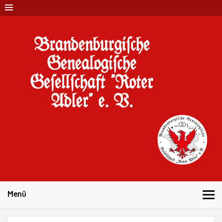
Brandenburgi#che
Genealogi#che
Ge#ell#chaft "Roter
Adler" e. V.
10 Jahre Familienforschung in Brandenburg
Menü