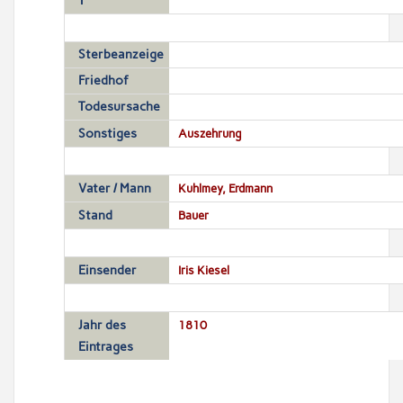
T
Sterbeanzeige
Friedhof
Todesursache
Sonstiges
Auszehrung
Vater / Mann
Kuhlmey, Erdmann
Stand
Bauer
Einsender
Iris Kiesel
Jahr des
1810
Eintrages