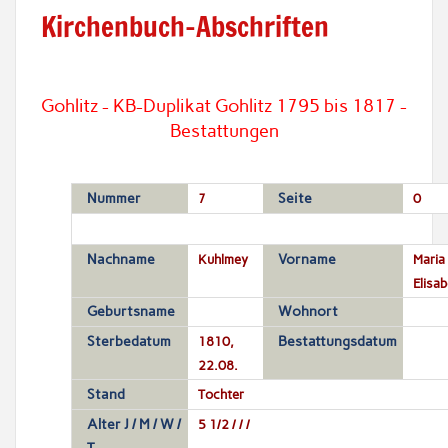
Kirchenbuch-Abschriften
Gohlitz - KB-Duplikat Gohlitz 1795 bis 1817 -
Bestattungen
Nummer
7
Seite
0
Nachname
Kuhlmey
Vorname
Maria
Elisab
Geburtsname
Wohnort
Sterbedatum
1810,
Bestattungsdatum
22.08.
Stand
Tochter
Alter J / M / W /
5 1/2 / / /