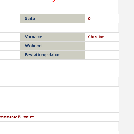
Seite
0
Vorname
Christine
Wohnort
Bestattungsdatum
kommener Blutsturz