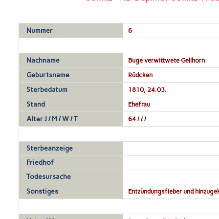
Nummer
6
Nachname
Buge verwittwete Gellhorn
Geburtsname
Rüdcken
Sterbedatum
1810, 24.03.
Stand
Ehefrau
Alter J / M / W / T
64 / / /
Sterbeanzeige
Friedhof
Todesursache
Sonstiges
Entzündungsfieber und hinzuge