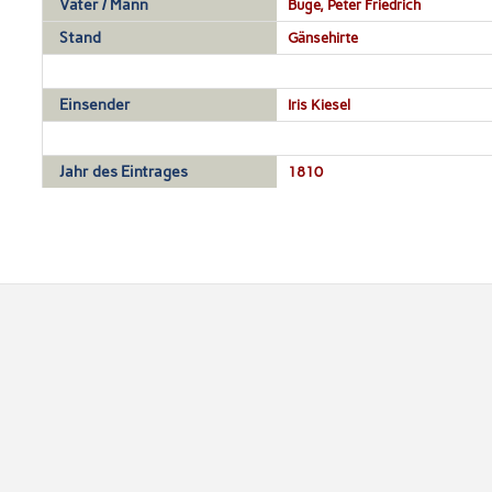
Vater / Mann
Buge, Peter Friedrich
Stand
Gänsehirte
Einsender
Iris Kiesel
Jahr des Eintrages
1810