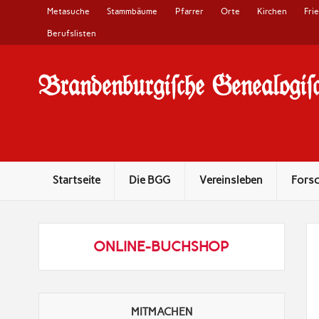
Metasuche
Stammbäume
Pfarrer
Orte
Kirchen
Fri
Berufslisten
Brandenburgi#che Genealogi#c
10 Jahre Familienforschung in Brandenburg
Startseite
Die BGG
Vereinsleben
Fors
ONLINE-BUCHSHOP
MITMACHEN