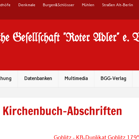
edhöfe
Denkmale
Burgen&Schlösser
Mühlen
Straßen Alt-Berlin
he Ge#ell#chaft "Roter Adler" e. 
chung
Datenbanken
Multimedia
BGG-Verlag
Kirchenbuch-Abschriften
Gohlitz - KB-Duplikat Gohlitz 179