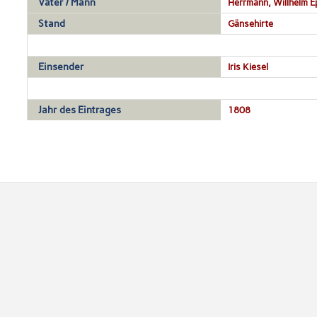
Vater / Mann
Herrmann, Willhelm E
Stand
Gänsehirte
Einsender
Iris Kiesel
Jahr des Eintrages
1808