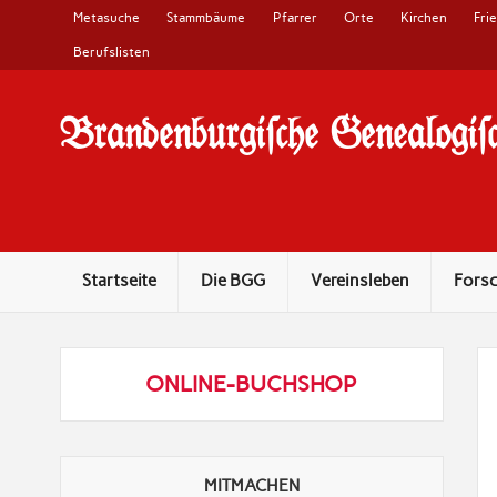
Metasuche
Stammbäume
Pfarrer
Orte
Kirchen
Fri
Berufslisten
Brandenburgi#che Genealogi#c
10 Jahre Familienforschung in Brandenburg
Startseite
Die BGG
Vereinsleben
Fors
ONLINE-BUCHSHOP
MITMACHEN