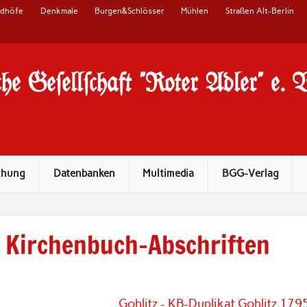
edhöfe
Denkmale
Burgen&Schlösser
Mühlen
Straßen Alt-Berlin
he Ge#ell#chaft "Roter Adler" e. 
chung
Datenbanken
Multimedia
BGG-Verlag
Kirchenbuch-Abschriften
Gohlitz - KB-Duplikat Gohlitz 179