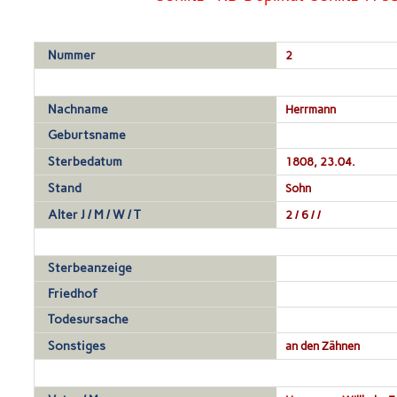
Nummer
2
Nachname
Herrmann
Geburtsname
Sterbedatum
1808, 23.04.
Stand
Sohn
Alter J / M / W / T
2 / 6 / /
Sterbeanzeige
Friedhof
Todesursache
Sonstiges
an den Zähnen