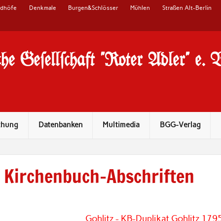
edhöfe
Denkmale
Burgen&Schlösser
Mühlen
Straßen Alt-Berlin
he Ge#ell#chaft "Roter Adler" e. 
chung
Datenbanken
Multimedia
BGG-Verlag
Kirchenbuch-Abschriften
Gohlitz - KB-Duplikat Gohlitz 179