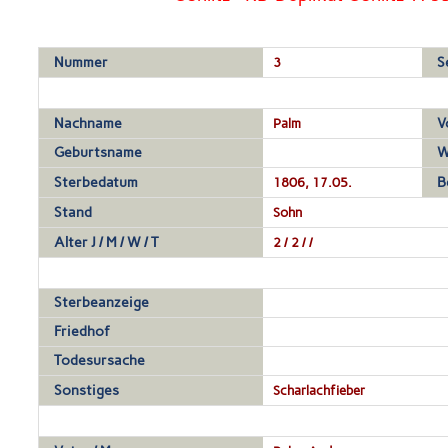
Nummer
3
S
Nachname
Palm
V
Geburtsname
W
Sterbedatum
1806, 17.05.
B
Stand
Sohn
Alter J / M / W / T
2 / 2 / /
Sterbeanzeige
Friedhof
Todesursache
Sonstiges
Scharlachfieber