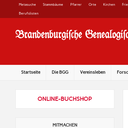
Metasuche
Stammbäume
Pfarrer
Orte
Kirchen
Fri
Berufslisten
Brandenburgi#che Genealogi#c
10 Jahre Familienforschung in Brandenburg
Startseite
Die BGG
Vereinsleben
Fors
ONLINE-BUCHSHOP
MITMACHEN