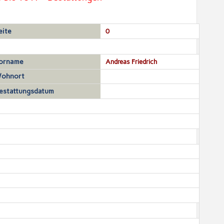
eite
0
orname
Andreas Friedrich
ohnort
estattungsdatum