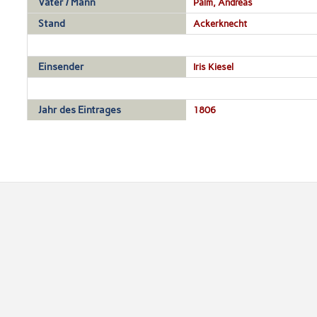
Vater / Mann
Palm, Andreas
Stand
Ackerknecht
Einsender
Iris Kiesel
Jahr des Eintrages
1806