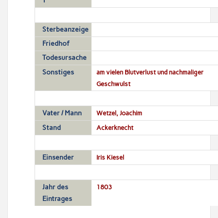
T
Sterbeanzeige
Friedhof
Todesursache
Sonstiges
am vielen Blutverlust und nachmaliger
Geschwulst
Vater / Mann
Wetzel, Joachim
Stand
Ackerknecht
Einsender
Iris Kiesel
Jahr des
1803
Eintrages