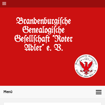
Brandenburgi#che
Genealogi#che
Ge#ell#chaft "Roter
Adler" e. V.
10 Jahre Familienforschung in Brandenburg
Menü