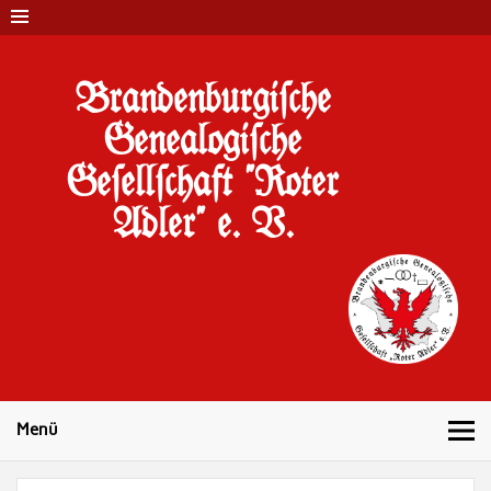
Brandenburgi#che
Genealogi#che
Ge#ell#chaft "Roter
Adler" e. V.
10 Jahre Familienforschung in Brandenburg
Menü