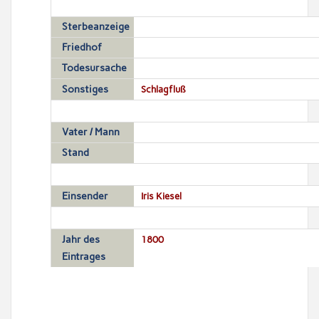
Sterbeanzeige
Friedhof
Todesursache
Sonstiges
Schlagfluß
Vater / Mann
Stand
Einsender
Iris Kiesel
Jahr des
1800
Eintrages