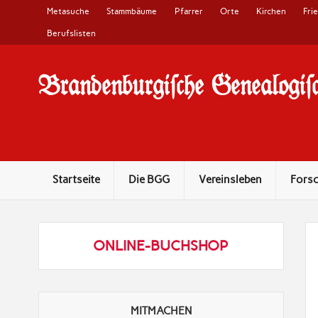
Metasuche
Stammbäume
Pfarrer
Orte
Kirchen
Fri
Berufslisten
Brandenburgi#che Genealogi#c
10 Jahre Familienforschung in Brandenburg
Startseite
Die BGG
Vereinsleben
Fors
ONLINE-BUCHSHOP
MITMACHEN