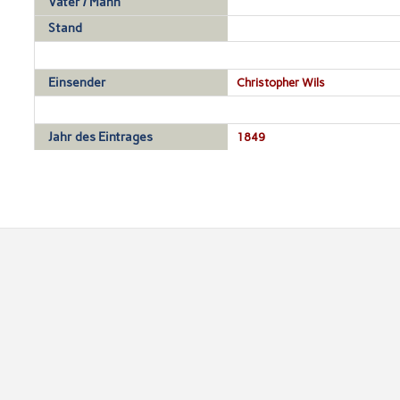
Vater / Mann
Stand
Einsender
Christopher Wils
Jahr des Eintrages
1849