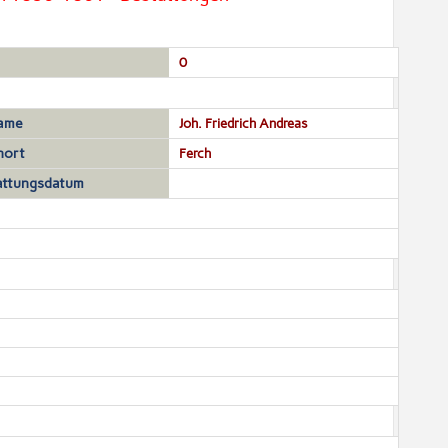
0
ame
Joh. Friedrich Andreas
ort
Ferch
attungsdatum