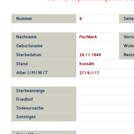
Nummer
9
Seite
Nachname
Fischbeck
Vorn
Geburtsname
Wohn
Sterbedatum
29.11.1849
Best
Stand
Kossäth
Alter J / M / W / T
27 / 9 / / 17
Sterbeanzeige
Friedhof
Todesursache
Sonstiges