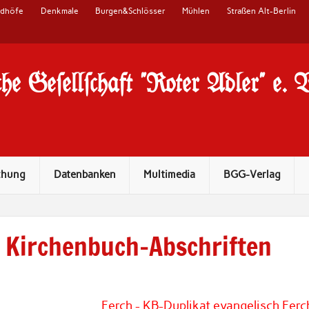
edhöfe
Denkmale
Burgen&Schlösser
Mühlen
Straßen Alt-Berlin
he Ge#ell#chaft "Roter Adler" e. 
chung
Datenbanken
Multimedia
BGG-Verlag
Kirchenbuch-Abschriften
Ferch - KB-Duplikat evangelisch Fer