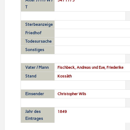
Alter J / M / W /
T
Sterbeanzeige
Friedhof
Todesursache
Sonstiges
Vater / Mann
Fischbeck, Andreas und Eue, Friederike
Stand
Kossäth
Einsender
Christopher Wils
Jahr des
1849
Eintrages