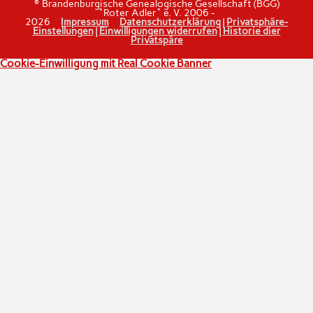
© Brandenburgische Genealogische Gesellschaft (BGG)
"Roter Adler" e. V. 2006 -
2026
Impressum
Datenschutzerklärung
|
Privatsphäre-
Einstellungen
|
Einwilligungen widerrufen
|
Historie dier
Privatspäre
Cookie-Einwilligung mit Real Cookie Banner