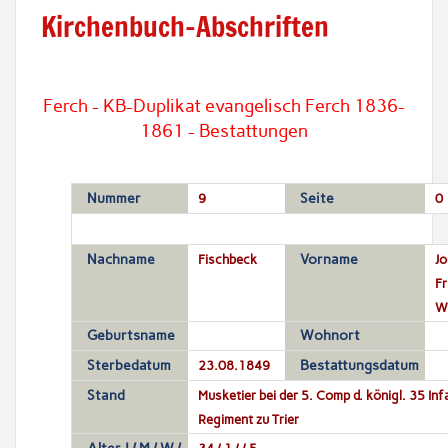
Kirchenbuch-Abschriften
Ferch - KB-Duplikat evangelisch Ferch 1836-
1861 - Bestattungen
Nummer
9
Seite
0
Nachname
Fischbeck
Vorname
Jo
Fr
Wi
Geburtsname
Wohnort
Sterbedatum
23.08.1849
Bestattungsdatum
Stand
Musketier bei der 5. Comp d. königl. 35 Inf
Regiment zu Trier
34 / 1 / / 5