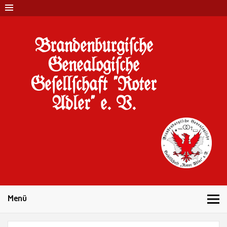
Brandenburgi#che
Genealogi#che
Ge#ell#chaft "Roter
Adler" e. V.
10 Jahre Familienforschung in Brandenburg
Menü