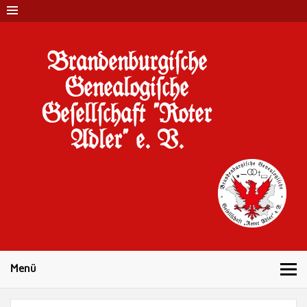
Brandenburgi#che
Genealogi#che
Ge#ell#chaft "Roter
Adler" e. V.
10 Jahre Familienforschung in Brandenburg
Menü