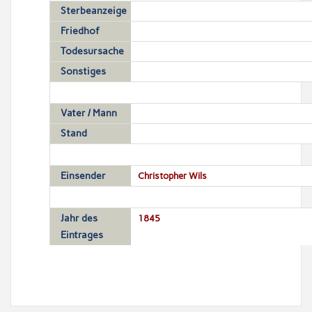
Sterbeanzeige
Friedhof
Todesursache
Sonstiges
Vater / Mann
Stand
Einsender
Christopher Wils
Jahr des
1845
Eintrages