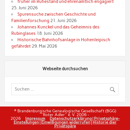
früher im Ruhestand und ehrenamtlich engagiert
25. Juni 2026
Spurensuche zwischen Geschichte und
Familienforschung
21. Juni 2026
Johannes Kunckel und das Geheimnis des
Rubinglases
18. Juni 2026
Historische Bahnhofsanlage in Hohenleipisch
gefährdet
29. Mai 2026
Webseite durchsuchen
© Brandenburgische Genealogische Gesellschaft (BGG)
"Roter Adler" e. V. 2006 -
2026
Impressum
Datenschutzerklärung
|
Privatsphäre-
Einstellungen
|
Einwilligungen widerrufen
|
Historie dier
Privatspäre