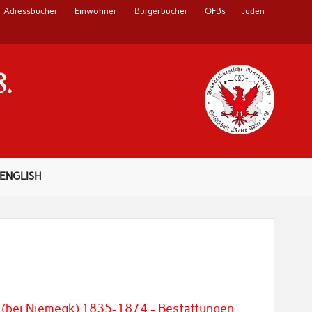
Adressbücher
Einwohner
Bürgerbücher
OFBs
Juden
V.
ENGLISH
 (bei Niemegk) 1835-1874 - Bestattungen