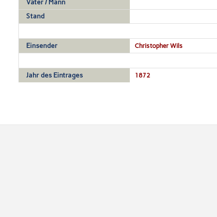
Vater / Mann
Stand
Einsender
Christopher Wils
Jahr des Eintrages
1872