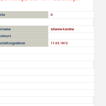
eite
0
orname
Johanne Karoline
ohnort
estattungsdatum
17.03.1872