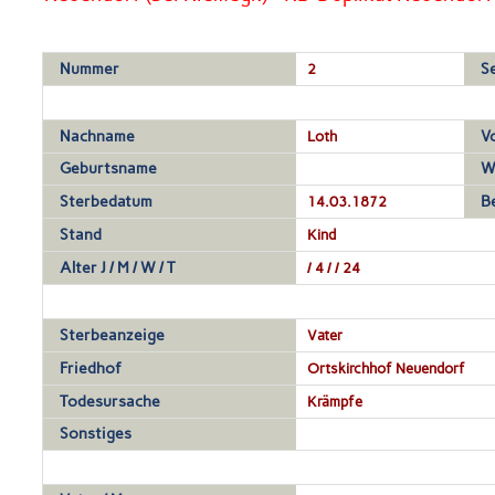
Nummer
2
S
Nachname
Loth
V
Geburtsname
W
Sterbedatum
14.03.1872
B
Stand
Kind
Alter J / M / W / T
/ 4 / / 24
Sterbeanzeige
Vater
Friedhof
Ortskirchhof Neuendorf
Todesursache
Krämpfe
Sonstiges