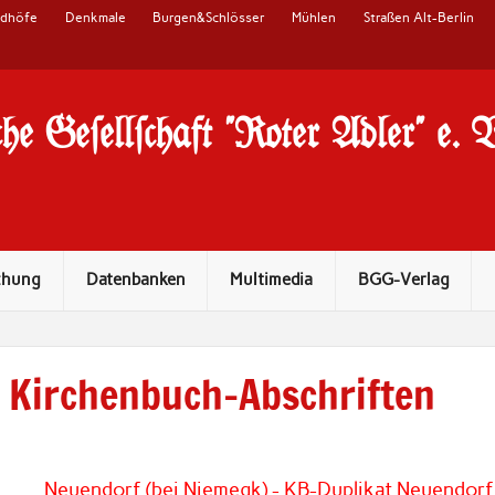
edhöfe
Denkmale
Burgen&Schlösser
Mühlen
Straßen Alt-Berlin
he Ge#ell#chaft "Roter Adler" e. 
chung
Datenbanken
Multimedia
BGG-Verlag
Kirchenbuch-Abschriften
Neuendorf (bei Niemegk) - KB-Duplikat Neuendorf