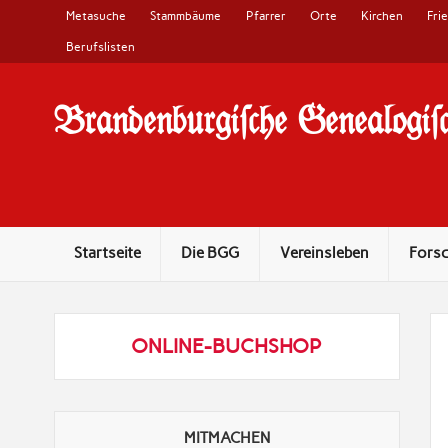
Metasuche
Stammbäume
Pfarrer
Orte
Kirchen
Fri
Berufslisten
Brandenburgi#che Genealogi#c
10 Jahre Familienforschung in Brandenburg
Startseite
Die BGG
Vereinsleben
Fors
ONLINE-BUCHSHOP
MITMACHEN