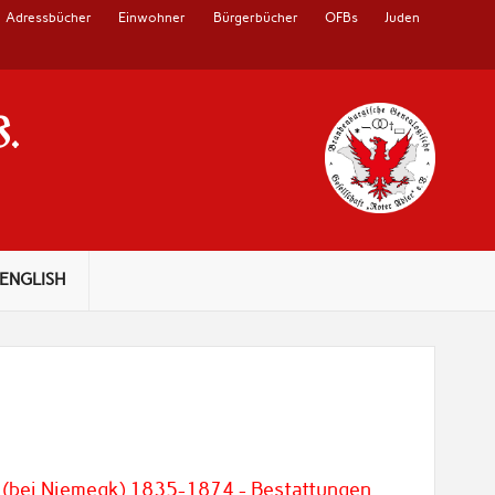
Adressbücher
Einwohner
Bürgerbücher
OFBs
Juden
V.
ENGLISH
 (bei Niemegk) 1835-1874 - Bestattungen