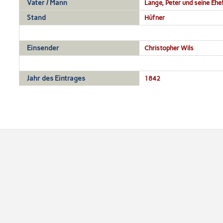
Vater / Mann
Lange, Peter und seine Ehe
Stand
Hüfner
Einsender
Christopher Wils
Jahr des Eintrages
1842