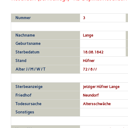
Nummer
3
Nachname
Lange
Geburtsname
Sterbedatum
18.08.1842
Stand
Hüfner
Alter J / M / W / T
72 / 8 / /
Sterbeanzeige
jetziger Hüfner Lange
Friedhof
Neundorf
Todesursache
Altersschwäche
Sonstiges