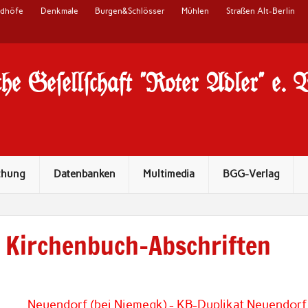
edhöfe
Denkmale
Burgen&Schlösser
Mühlen
Straßen Alt-Berlin
he Ge#ell#chaft "Roter Adler" e. 
chung
Datenbanken
Multimedia
BGG-Verlag
Kirchenbuch-Abschriften
Neuendorf (bei Niemegk) - KB-Duplikat Neuendorf