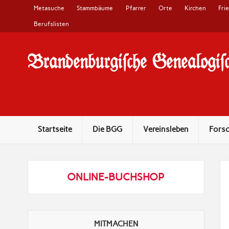
Metasuche
Stammbäume
Pfarrer
Orte
Kirchen
Fri
Berufslisten
Brandenburgi#che Genealogi#c
10 Jahre Familienforschung in Brandenburg
Startseite
Die BGG
Vereinsleben
Fors
ONLINE-BUCHSHOP
MITMACHEN