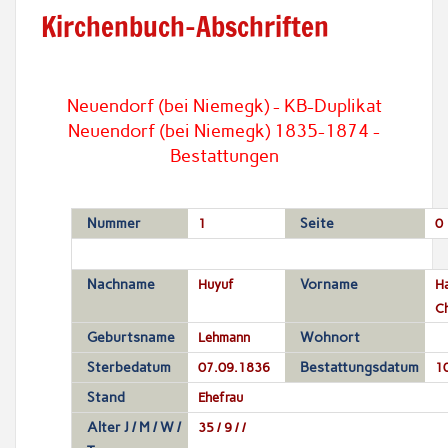
Kirchenbuch-Abschriften
Neuendorf (bei Niemegk) - KB-Duplikat
Neuendorf (bei Niemegk) 1835-1874 -
Bestattungen
Nummer
1
Seite
0
Nachname
Huyuf
Vorname
H
Ch
Geburtsname
Lehmann
Wohnort
Sterbedatum
07.09.1836
Bestattungsdatum
1
Stand
Ehefrau
Alter J / M / W /
35 / 9 / /