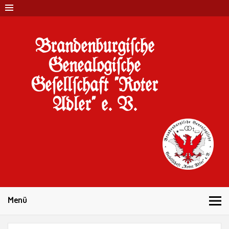
Brandenburgi#che
Genealogi#che
Ge#ell#chaft "Roter
Adler" e. V.
10 Jahre Familienforschung in Brandenburg
Menü