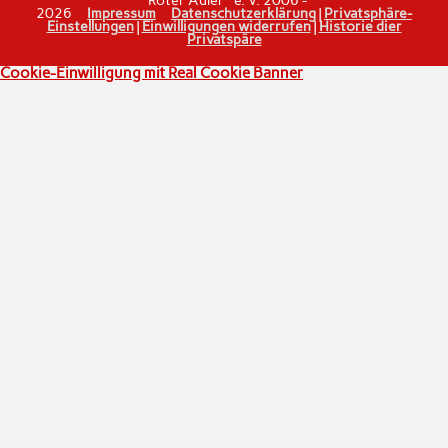
"Roter Adler" e. V. 2006 -
2026
Impressum
Datenschutzerklärung
|
Privatsphäre-
Einstellungen
|
Einwilligungen widerrufen
|
Historie dier
Privatspäre
Cookie-Einwilligung mit Real Cookie Banner