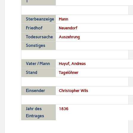
T
Sterbeanzeige
Mann
Friedhof
Neuendorf
Todesursache
Auszehrung
Sonstiges
Vater / Mann
Huyuf, Andreas
Stand
Tagelöhner
Einsender
Christopher Wils
Jahr des
1836
Eintrages