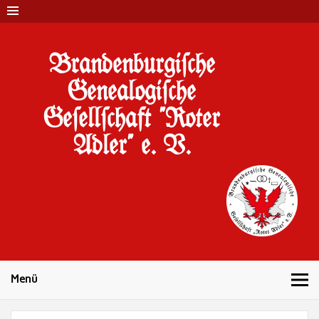
Brandenburgi#che
Genealogi#che
Ge#ell#chaft "Roter
Adler" e. V.
10 Jahre Familienforschung in Brandenburg
Menü