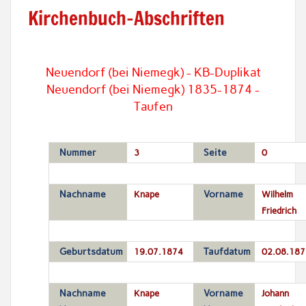
Kirchenbuch-Abschriften
Neuendorf (bei Niemegk) - KB-Duplikat
Neuendorf (bei Niemegk) 1835-1874 -
Taufen
Nummer
3
Seite
0
Nachname
Knape
Vorname
Wilhelm
Friedrich
Geburtsdatum
19.07.1874
Taufdatum
02.08.187
Nachname
Knape
Vorname
Johann