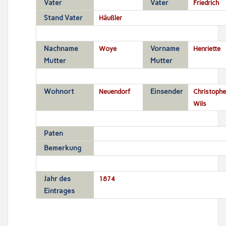
Vater
Vater
Friedrich
Stand Vater
Häußler
Nachname
Woye
Vorname
Henriette
Mutter
Mutter
Wohnort
Neuendorf
Einsender
Christophe
Wils
Paten
Bemerkung
Jahr des
1874
Eintrages