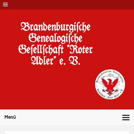
Brandenburgi#che
Genealogi#che
Ge#ell#chaft "Roter
Adler" e. V.
10 Jahre Familienforschung in Brandenburg
Menü