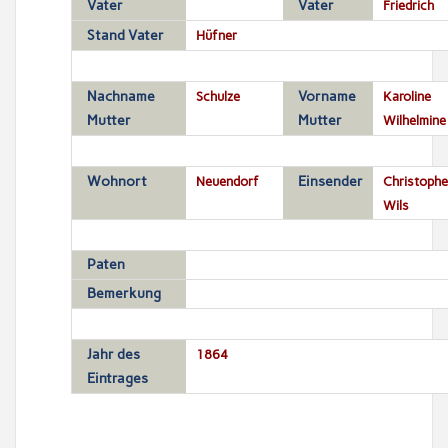
Vater
Vater
Friedrich
Stand Vater
Hüfner
Nachname
Schulze
Vorname
Karoline
Mutter
Mutter
Wilhelmine
Wohnort
Neuendorf
Einsender
Christophe
Wils
Paten
Bemerkung
Jahr des
1864
Eintrages