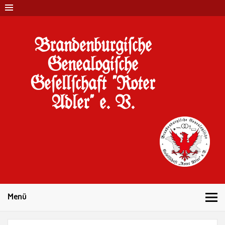
Brandenburgi#che
Genealogi#che
Ge#ell#chaft "Roter
Adler" e. V.
10 Jahre Familienforschung in Brandenburg
Menü