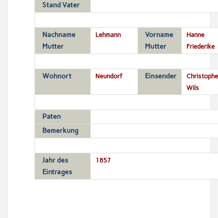
Stand Vater
Nachname
Lehmann
Vorname
Hanne
Mutter
Mutter
Friederike
Wohnort
Neundorf
Einsender
Christophe
Wils
Paten
Bemerkung
Jahr des
1857
Eintrages