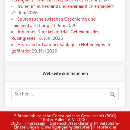
verfügbar [Aktualisiert 02.08.2026]
31. Juli 2026
früher im Ruhestand und ehrenamtlich engagiert
25. Juni 2026
Spurensuche zwischen Geschichte und
Familienforschung
21. Juni 2026
Johannes Kunckel und das Geheimnis des
Rubinglases
18. Juni 2026
Historische Bahnhofsanlage in Hohenleipisch
gefährdet
29. Mai 2026
Webseite durchsuchen
© Brandenburgische Genealogische Gesellschaft (BGG)
"Roter Adler" e. V. 2006 -
2026
Impressum
Datenschutzerklärung
|
Privatsphäre-
Einstellungen
|
Einwilligungen widerrufen
|
Historie dier