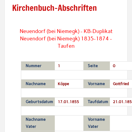
Kirchenbuch-Abschriften
Neuendorf (bei Niemegk) - KB-Duplikat
Neuendorf (bei Niemegk) 1835-1874 -
Taufen
Nummer
1
Seite
0
Nachname
Köppe
Vorname
Gottfried
Geburtsdatum
17.01.1855
Taufdatum
21.01.185
Nachname
Vorname
Vater
Vater