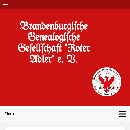
Brandenburgi#che
Genealogi#che
Ge#ell#chaft "Roter
Adler" e. V.
10 Jahre Familienforschung in Brandenburg
Menü