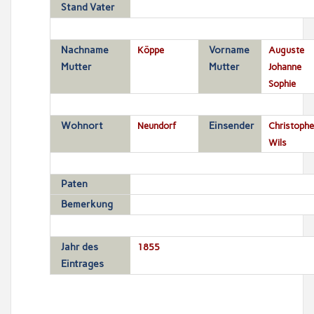
Stand Vater
Nachname
Köppe
Vorname
Auguste
Mutter
Mutter
Johanne
Sophie
Wohnort
Neundorf
Einsender
Christophe
Wils
Paten
Bemerkung
Jahr des
1855
Eintrages