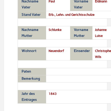
Nachname
Paul
Vorname
Erdmann
Vater
Vater
Stand Vater
Erb-, Lehn- und Gerichtsschulze
Nachname
Schlunke
Vorname
Johanne
Mutter
Mutter
Luise
Wohnort
Neuendorf
Einsender
Christophe
Wils
Paten
Bemerkung
Jahr des
1843
Eintrages