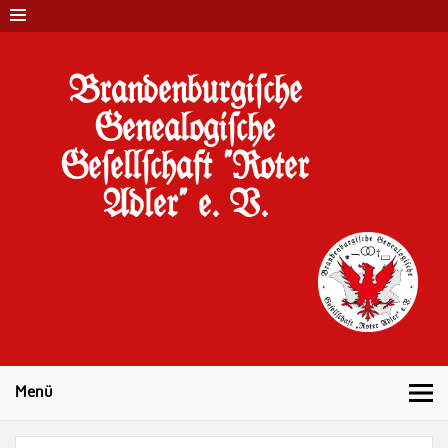
Brandenburgi#che
Genealogi#che
Ge#ell#chaft "Roter
Adler" e. V.
10 Jahre Familienforschung in Brandenburg
Menü