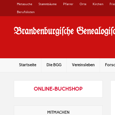
Metasuche
Stammbäume
Pfarrer
Orte
Kirchen
Fri
Berufslisten
Brandenburgi#che Genealogi#c
10 Jahre Familienforschung in Brandenburg
Startseite
Die BGG
Vereinsleben
Fors
ONLINE-BUCHSHOP
MITMACHEN