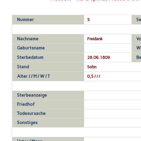
Nummer
5
Se
Nachname
Freidank
V
Geburtsname
W
Sterbedatum
28.06.1809
Be
Stand
Sohn
Alter J / M / W / T
0,5 / / /
Sterbeanzeige
Friedhof
Todesursache
Sonstiges