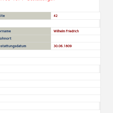
ite
42
orname
Wilhelm Friedrich
ohnort
stattungsdatum
30.06.1809