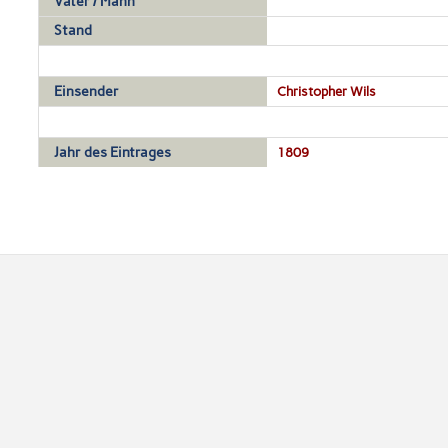
Vater / Mann
Stand
Einsender
Christopher Wils
Jahr des Eintrages
1809