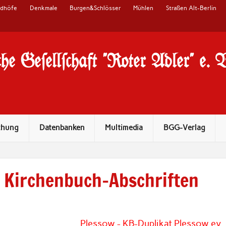
edhöfe
Denkmale
Burgen&Schlösser
Mühlen
Straßen Alt-Berlin
he Ge#ell#chaft "Roter Adler" e. 
chung
Datenbanken
Multimedia
BGG-Verlag
Kirchenbuch-Abschriften
Plessow - KB-Duplikat Plessow ev.