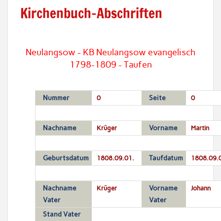
Kirchenbuch-Abschriften
Neulangsow - KB Neulangsow evangelisch
1798-1809 - Taufen
Nummer
0
Seite
0
Nachname
Krüger
Vorname
Martin
Geburtsdatum
1808.09.01.
Taufdatum
1808.09.
Nachname
Krüger
Vorname
Johann
Vater
Vater
Stand Vater