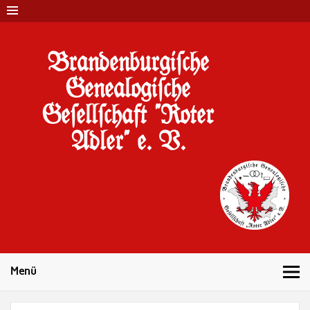
Brandenburgi#che
Genealogi#che
Ge#ell#chaft "Roter
Adler" e. V.
10 Jahre Familienforschung in Brandenburg
Menü