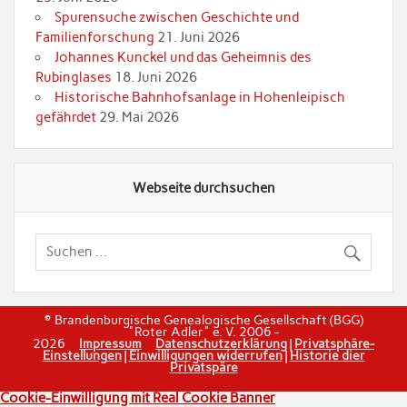
Spurensuche zwischen Geschichte und
Familienforschung
21. Juni 2026
Johannes Kunckel und das Geheimnis des
Rubinglases
18. Juni 2026
Historische Bahnhofsanlage in Hohenleipisch
gefährdet
29. Mai 2026
Webseite durchsuchen
© Brandenburgische Genealogische Gesellschaft (BGG)
"Roter Adler" e. V. 2006 -
2026
Impressum
Datenschutzerklärung
|
Privatsphäre-
Einstellungen
|
Einwilligungen widerrufen
|
Historie dier
Privatspäre
Cookie-Einwilligung mit Real Cookie Banner