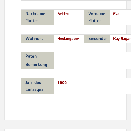
Nachname
Beldert
Vorname
Eva
Mutter
Mutter
Wohnort
Neulangsow
Einsender
Kay Bagan
Paten
Bemerkung
Jahr des
1808
Eintrages