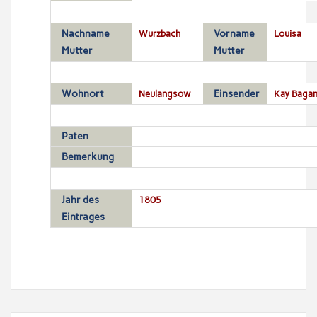
Nachname
Wurzbach
Vorname
Louisa
Mutter
Mutter
Wohnort
Neulangsow
Einsender
Kay Bagan
Paten
Bemerkung
Jahr des
1805
Eintrages