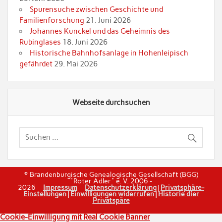
Spurensuche zwischen Geschichte und
Familienforschung
21. Juni 2026
Johannes Kunckel und das Geheimnis des
Rubinglases
18. Juni 2026
Historische Bahnhofsanlage in Hohenleipisch
gefährdet
29. Mai 2026
Webseite durchsuchen
© Brandenburgische Genealogische Gesellschaft (BGG)
"Roter Adler" e. V. 2006 -
2026
Impressum
Datenschutzerklärung
|
Privatsphäre-
Einstellungen
|
Einwilligungen widerrufen
|
Historie dier
Privatspäre
Cookie-Einwilligung mit Real Cookie Banner