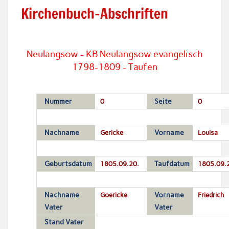
Kirchenbuch-Abschriften
Neulangsow - KB Neulangsow evangelisch
1798-1809 - Taufen
Nummer
0
Seite
0
Nachname
Gericke
Vorname
Louisa
Geburtsdatum
1805.09.20.
Taufdatum
1805.09.
Nachname
Goericke
Vorname
Friedrich
Vater
Vater
Stand Vater