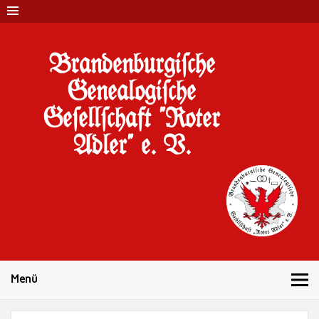
Brandenburgi#che
Genealogi#che
Ge#ell#chaft "Roter
Adler" e. V.
10 Jahre Familienforschung in Brandenburg
Menü