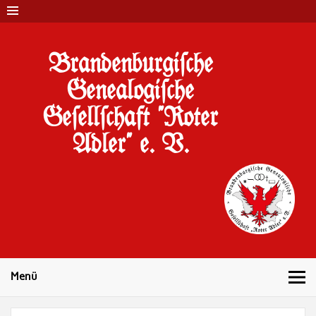
Brandenburgi#che
Genealogi#che
Ge#ell#chaft "Roter
Adler" e. V.
10 Jahre Familienforschung in Brandenburg
Menü