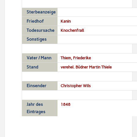
Sterbeanzeige
Friedhof
Kanin
Todesursache
Knochenfraß
Sonstiges
Vater / Mann
Thiem, Friederike
Stand
verehel. Büdner Martin Thiele
Einsender
Christopher Wils
Jahr des
1848
Eintrages