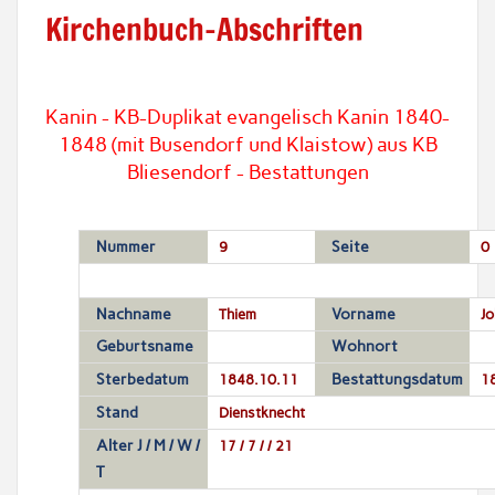
Kirchenbuch-Abschriften
Kanin - KB-Duplikat evangelisch Kanin 1840-
1848 (mit Busendorf und Klaistow) aus KB
Bliesendorf - Bestattungen
Nummer
9
Seite
0
Nachname
Thiem
Vorname
Jo
Geburtsname
Wohnort
Sterbedatum
1848.10.11
Bestattungsdatum
1
Stand
Dienstknecht
Alter J / M / W /
17 / 7 / / 21
T