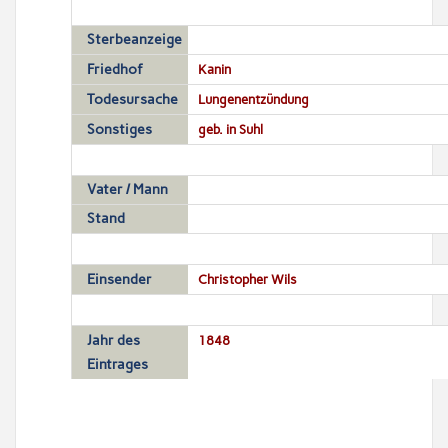
Sterbeanzeige
Friedhof
Kanin
Todesursache
Lungenentzündung
Sonstiges
geb. in Suhl
Vater / Mann
Stand
Einsender
Christopher Wils
Jahr des
1848
Eintrages