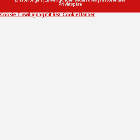
Einstellungen
|
Einwilligungen widerrufen
|
Historie dier
Privatspäre
Cookie-Einwilligung mit Real Cookie Banner