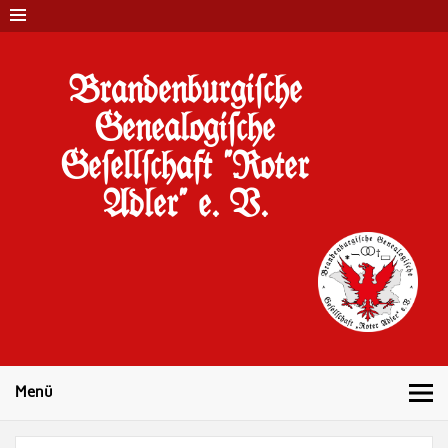
Brandenburgi#che
Genealogi#che
Ge#ell#chaft "Roter
Adler" e. V.
10 Jahre Familienforschung in Brandenburg
Menü