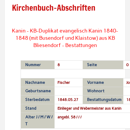
Kirchenbuch-Abschriften
Kanin - KB-Duplikat evangelisch Kanin 1840-
1848 (mit Busendorf und Klaistow) aus KB
Bliesendorf - Bestattungen
Nummer
8
Seite
0
Nachname
Fischer
Vorname
Jo
Geburtsname
Wohnort
Sterbedatum
1848.05.27
Bestattungsdatum
1
Stand
Einlieger und Webermeister aus Kanin
Alter J / M / W /
angebl. 58 / / /
T