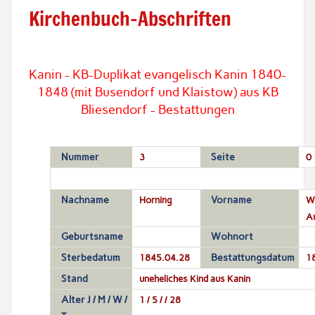
Kirchenbuch-Abschriften
Kanin - KB-Duplikat evangelisch Kanin 1840-
1848 (mit Busendorf und Klaistow) aus KB
Bliesendorf - Bestattungen
Nummer
3
Seite
0
Nachname
Horning
Vorname
Wi
A
Geburtsname
Wohnort
Sterbedatum
1845.04.28
Bestattungsdatum
1
Stand
uneheliches Kind aus Kanin
Alter J / M / W /
1 / 5 / / 28