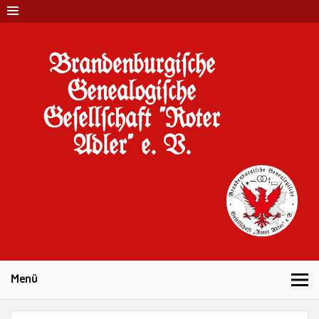
Brandenburgi#che
Genealogi#che
Ge#ell#chaft "Roter
Adler" e. V.
10 Jahre Familienforschung in Brandenburg
Menü