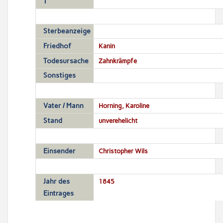
T
Sterbeanzeige
Friedhof
Kanin
Todesursache
Zahnkrämpfe
Sonstiges
Vater / Mann
Horning, Karoline
Stand
unverehelicht
Einsender
Christopher Wils
Jahr des
1845
Eintrages