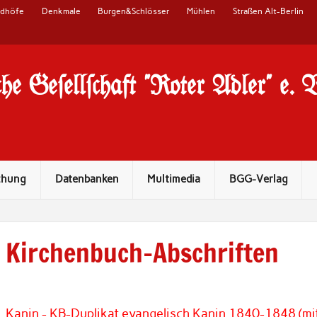
edhöfe
Denkmale
Burgen&Schlösser
Mühlen
Straßen Alt-Berlin
he Ge#ell#chaft "Roter Adler" e. 
chung
Datenbanken
Multimedia
BGG-Verlag
Kirchenbuch-Abschriften
Kanin - KB-Duplikat evangelisch Kanin 1840-1848 (mi