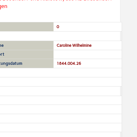
gen
0
me
Caroline Wilhelmine
rt
tungsdatum
1844.004.26