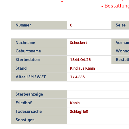
- Bestattun
Nummer
6
Seite
Nachname
Schuckert
Vorna
Geburtsname
Wohno
Sterbedatum
1844.04.26
Bestat
Stand
Kind aus Kanin
Alter J / M / W / T
1 / 4 / / 8
Sterbeanzeige
Friedhof
Kanin
Todesursache
Schlagfluß
Sonstiges