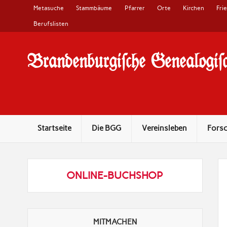
Metasuche
Stammbäume
Pfarrer
Orte
Kirchen
Fri
Berufslisten
Brandenburgi#che Genealogi#c
10 Jahre Familienforschung in Brandenburg
Startseite
Die BGG
Vereinsleben
Fors
ONLINE-BUCHSHOP
MITMACHEN