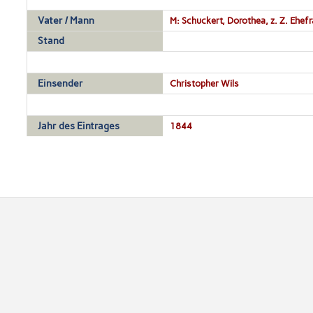
Vater / Mann
M: Schuckert, Dorothea, z. Z. Ehefr
Stand
Einsender
Christopher Wils
Jahr des Eintrages
1844