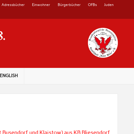
Adressbücher
Einwohner
Bürgerbücher
OFBs
Juden
V.
ENGLISH
t Busendorf und Klaistow) aus KB Bliesendorf