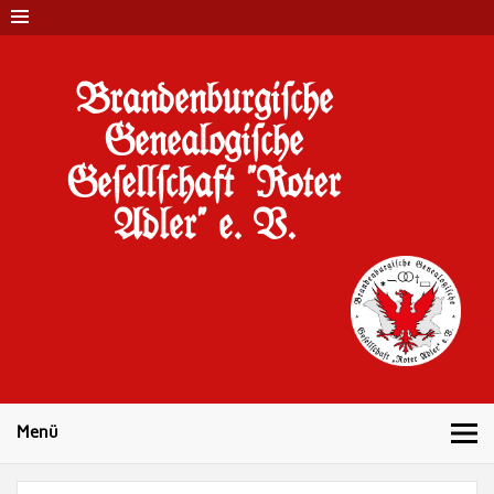
Brandenburgi#che
Genealogi#che
Ge#ell#chaft "Roter
Adler" e. V.
10 Jahre Familienforschung in Brandenburg
Menü