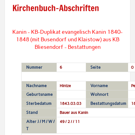
Kirchenbuch-Abschriften
Kanin - KB-Duplikat evangelisch Kanin 1840-
1848 (mit Busendorf und Klaistow) aus KB
Bliesendorf - Bestattungen
Nummer
6
Seite
0
Nachname
Hintze
Vorname
Pe
Geburtsname
Wohnort
Sterbedatum
1843.03.03
Bestattungsdatum
1
Stand
Bauer aus Kanin
Alter J / M / W /
49 / 2 / / 11
T