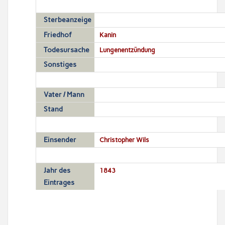
Sterbeanzeige
Friedhof
Kanin
Todesursache
Lungenentzündung
Sonstiges
Vater / Mann
Stand
Einsender
Christopher Wils
Jahr des
1843
Eintrages