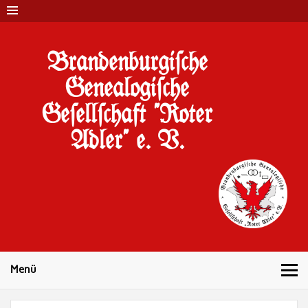
Brandenburgi#che
Genealogi#che
Ge#ell#chaft "Roter
Adler" e. V.
10 Jahre Familienforschung in Brandenburg
Menü