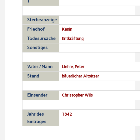
T
Sterbeanzeige
Friedhof
Kanin
Todesursache
Entkräftung
Sonstiges
Vater / Mann
Liehre, Peter
Stand
bäuerlicher Altsitzer
Einsender
Christopher Wils
Jahr des
1842
Eintrages