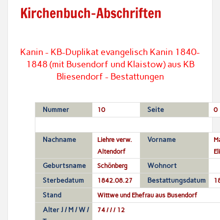
Kirchenbuch-Abschriften
Kanin - KB-Duplikat evangelisch Kanin 1840-
1848 (mit Busendorf und Klaistow) aus KB
Bliesendorf - Bestattungen
Nummer
10
Seite
0
Nachname
Liehre verw.
Vorname
Ma
Altendorf
El
Geburtsname
Schönberg
Wohnort
Sterbedatum
1842.08.27
Bestattungsdatum
1
Stand
Wittwe und Ehefrau aus Busendorf
Alter J / M / W /
74 / / / 12