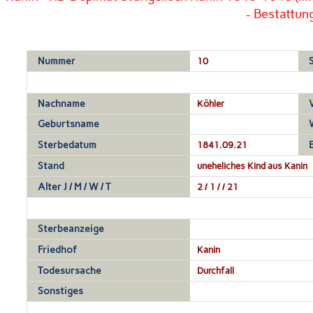
- Bestattun
Nummer
10
Nachname
Köhler
Geburtsname
Sterbedatum
1841.09.21
Stand
uneheliches Kind aus Kanin
Alter J / M / W / T
2 / 1 / / 21
Sterbeanzeige
Friedhof
Kanin
Todesursache
Durchfall
Sonstiges