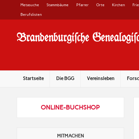
Metasuche
Stammbäume
Pfarrer
Orte
Kirchen
Fri
Berufslisten
Brandenburgi#che Genealogi#c
10 Jahre Familienforschung in Brandenburg
Startseite
Die BGG
Vereinsleben
Fors
ONLINE-BUCHSHOP
MITMACHEN