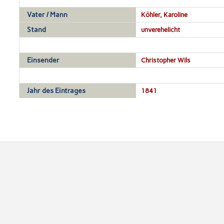
Vater / Mann
Köhler, Karoline
Stand
unverehelicht
Einsender
Christopher Wils
Jahr des Eintrages
1841