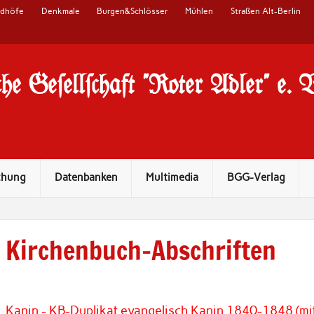
edhöfe
Denkmale
Burgen&Schlösser
Mühlen
Straßen Alt-Berlin
he Ge#ell#chaft "Roter Adler" e. 
chung
Datenbanken
Multimedia
BGG-Verlag
Kirchenbuch-Abschriften
Kanin - KB-Duplikat evangelisch Kanin 1840-1848 (mi