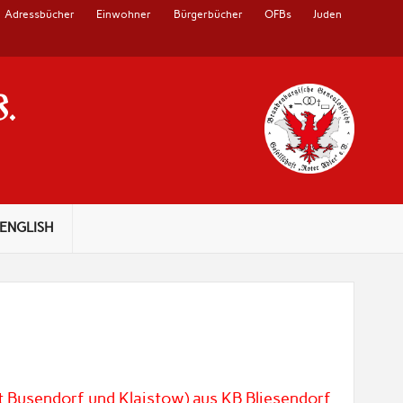
Adressbücher
Einwohner
Bürgerbücher
OFBs
Juden
V.
ENGLISH
t Busendorf und Klaistow) aus KB Bliesendorf