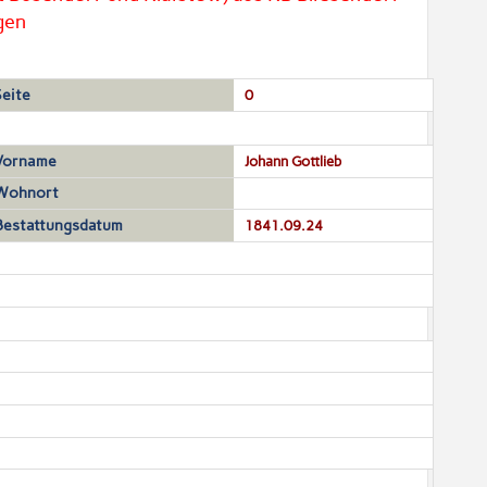
gen
Seite
0
Vorname
Johann Gottlieb
Wohnort
Bestattungsdatum
1841.09.24