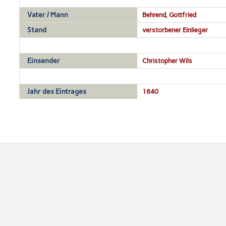
Vater / Mann
Behrend, Gottfried
Stand
verstorbener Einlieger
Einsender
Christopher Wils
Jahr des Eintrages
1840