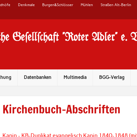
edhöfe
Denkmale
Burgen&Schlösser
Mühlen
Straßen Alt-Berlin
he Ge#ell#chaft "Roter Adler" e. 
chung
Datenbanken
Multimedia
BGG-Verlag
Kirchenbuch-Abschriften
Kanin - KB-Duplikat evangelisch Kanin 1840-1848 (mi