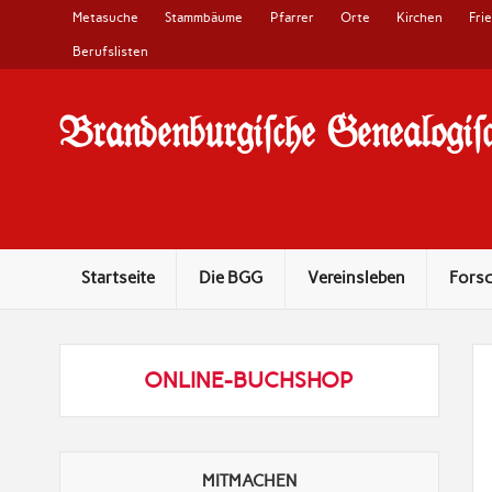
Metasuche
Stammbäume
Pfarrer
Orte
Kirchen
Fri
Berufslisten
Brandenburgi#che Genealogi#c
10 Jahre Familienforschung in Brandenburg
Startseite
Die BGG
Vereinsleben
Fors
ONLINE-BUCHSHOP
MITMACHEN