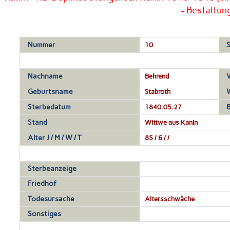
- Bestattun
Nummer
10
S
Nachname
Behrend
Geburtsname
Stabroth
Sterbedatum
1840.05.27
Stand
Wittwe aus Kanin
Alter J / M / W / T
85 / 6 / /
Sterbeanzeige
Friedhof
Todesursache
Altersschwäche
Sonstiges