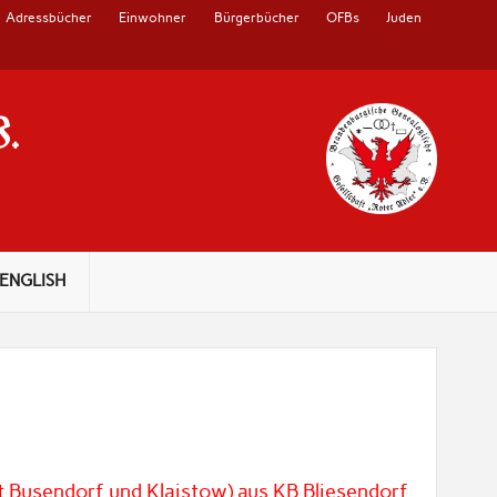
Adressbücher
Einwohner
Bürgerbücher
OFBs
Juden
V.
ENGLISH
t Busendorf und Klaistow) aus KB Bliesendorf