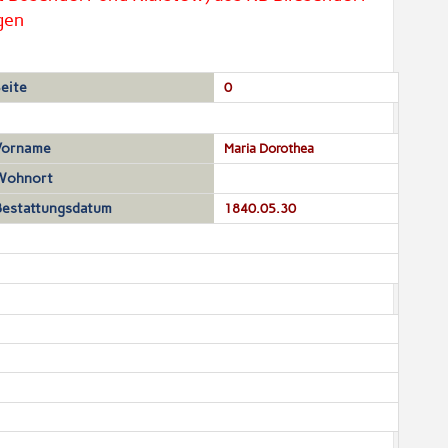
gen
eite
0
Vorname
Maria Dorothea
Wohnort
Bestattungsdatum
1840.05.30