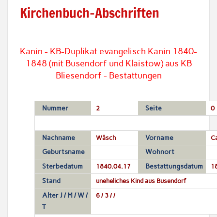
Kirchenbuch-Abschriften
Kanin - KB-Duplikat evangelisch Kanin 1840-
1848 (mit Busendorf und Klaistow) aus KB
Bliesendorf - Bestattungen
Nummer
2
Seite
0
Nachname
Wäsch
Vorname
Ca
Geburtsname
Wohnort
Sterbedatum
1840.04.17
Bestattungsdatum
1
Stand
uneheliches Kind aus Busendorf
Alter J / M / W /
6 / 3 / /
T