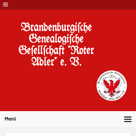
Brandenburgi#che
Genealogi#che
Ge#ell#chaft "Roter
Adler" e. V.
10 Jahre Familienforschung in Brandenburg
Menü