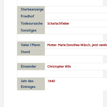
Sterbeanzeige
Friedhof
Todesursache
Scharlachfieber
Sonstiges
Vater / Mann
Mutter: Marie Dorothea Wäsch, jetzt vereh
Stand
Einsender
Christopher Wils
Jahr des
1840
Eintrages