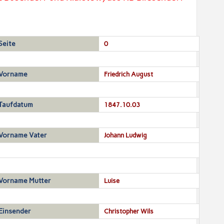
Seite
0
Vorname
Friedrich August
Taufdatum
1847.10.03
Vorname Vater
Johann Ludwig
Vorname Mutter
Luise
Einsender
Christopher Wils