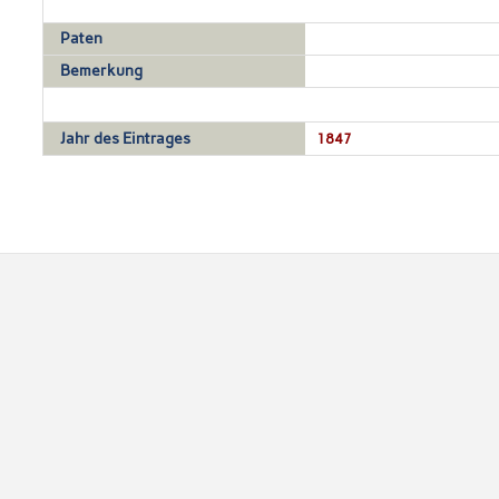
Paten
Bemerkung
Jahr des Eintrages
1847