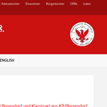
Adressbücher
Einwohner
Bürgerbücher
OFBs
Juden
V.
ENGLISH
t Busendorf und Klaistow) aus KB Bliesendorf