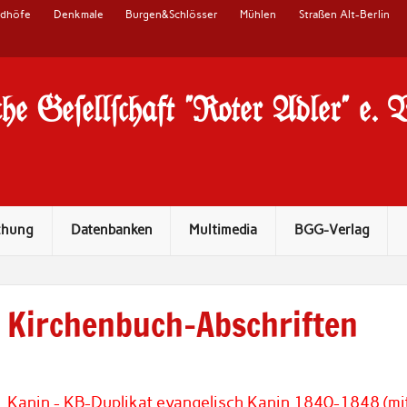
edhöfe
Denkmale
Burgen&Schlösser
Mühlen
Straßen Alt-Berlin
he Ge#ell#chaft "Roter Adler" e. 
chung
Datenbanken
Multimedia
BGG-Verlag
Kirchenbuch-Abschriften
Kanin - KB-Duplikat evangelisch Kanin 1840-1848 (mi