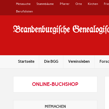
Metasuche
Stammbäume
Pfarrer
Orte
Kirchen
Fri
Berufslisten
Brandenburgi#che Genealogi#c
10 Jahre Familienforschung in Brandenburg
Startseite
Die BGG
Vereinsleben
Fors
ONLINE-BUCHSHOP
MITMACHEN