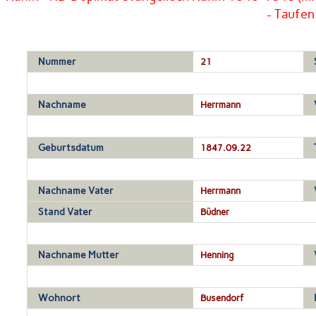
- Taufen
Nummer
21
Nachname
Herrmann
Geburtsdatum
1847.09.22
Nachname Vater
Herrmann
Stand Vater
Büdner
Nachname Mutter
Henning
Wohnort
Busendorf