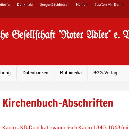
edhöfe
Denkmale
Burgen&Schlösser
Mühlen
Straßen Alt-Berlin
he Ge#ell#chaft "Roter Adler" e. 
chung
Datenbanken
Multimedia
BGG-Verlag
Kirchenbuch-Abschriften
Kanin - KB-Duplikat evangelisch Kanin 1840-1848 (mi