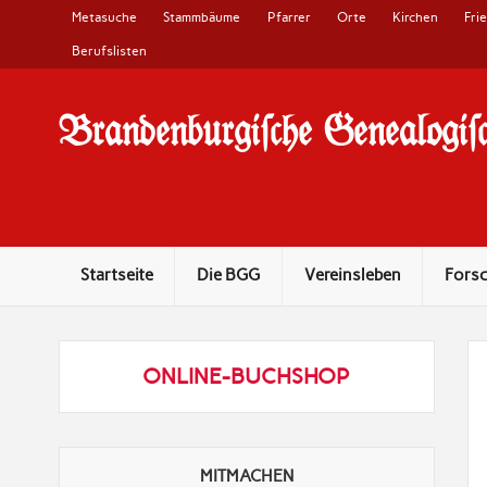
Metasuche
Stammbäume
Pfarrer
Orte
Kirchen
Fri
Berufslisten
Brandenburgi#che Genealogi#c
10 Jahre Familienforschung in Brandenburg
Startseite
Die BGG
Vereinsleben
Fors
ONLINE-BUCHSHOP
MITMACHEN