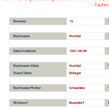
- Taufen
Nummer
15
Nachname
Musfeld
Geburtsdatum
1847.08.08
Nachname Vater
Musfeld
Stand Vater
Einlieger
Nachname Mutter
Schwäreke
Wohnort
Busendorf