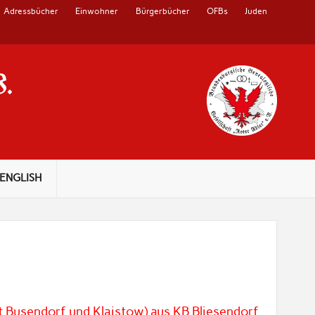
Adressbücher
Einwohner
Bürgerbücher
OFBs
Juden
V.
ENGLISH
t Busendorf und Klaistow) aus KB Bliesendorf