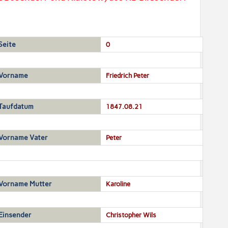
Seite
0
Vorname
Friedrich Peter
Taufdatum
1847.08.21
Vorname Vater
Peter
Vorname Mutter
Karoline
Einsender
Christopher Wils