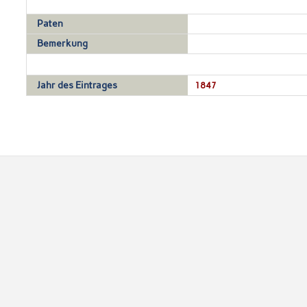
Paten
Bemerkung
Jahr des Eintrages
1847