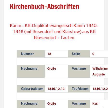
Kirchenbuch-Abschriften
Kanin - KB-Duplikat evangelisch Kanin 1840-
1848 (mit Busendorf und Klaistow) aus KB
Bliesendorf - Taufen
Nummer
18
Seite
0
Nachname
Große
Vorname
Wilhelmine
Auguste
Geburtsdatum
1846.12.13
Taufdatum
1846.12.2
Nachname
Große
Vorname
Karl