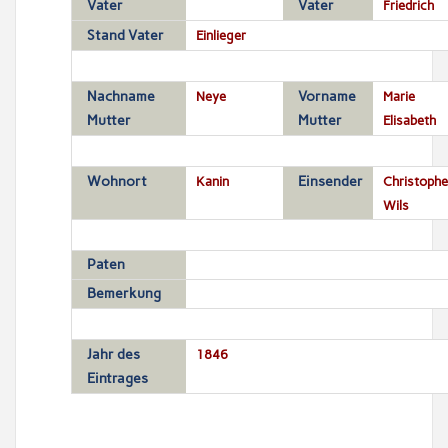
Vater
Vater
Friedrich
Stand Vater
Einlieger
Nachname
Neye
Vorname
Marie
Mutter
Mutter
Elisabeth
Wohnort
Kanin
Einsender
Christophe
Wils
Paten
Bemerkung
Jahr des
1846
Eintrages