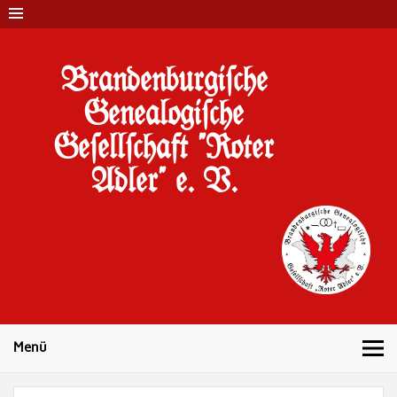
Brandenburgi#che
Genealogi#che
Ge#ell#chaft "Roter
Adler" e. V.
10 Jahre Familienforschung in Brandenburg
Menü