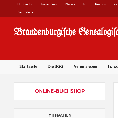
Metasuche
Stammbäume
Pfarrer
Orte
Kirchen
Fri
Berufslisten
Brandenburgi#che Genealogi#c
10 Jahre Familienforschung in Brandenburg
Startseite
Die BGG
Vereinsleben
Fors
ONLINE-BUCHSHOP
MITMACHEN