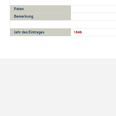
Paten
Bemerkung
Jahr des Eintrages
1846