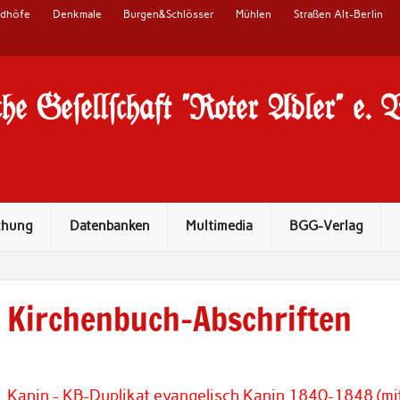
edhöfe
Denkmale
Burgen&Schlösser
Mühlen
Straßen Alt-Berlin
he Ge#ell#chaft "Roter Adler" e. 
chung
Datenbanken
Multimedia
BGG-Verlag
Kirchenbuch-Abschriften
Kanin - KB-Duplikat evangelisch Kanin 1840-1848 (mi