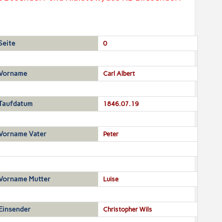
Seite
0
Vorname
Carl Albert
Taufdatum
1846.07.19
Vorname Vater
Peter
Vorname Mutter
Luise
Einsender
Christopher Wils