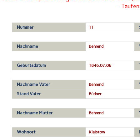
- Taufen
Nummer
11
Nachname
Behrend
Geburtsdatum
1846.07.06
Nachname Vater
Behrend
Stand Vater
Büdner
Nachname Mutter
Behrend
Wohnort
Klaistow