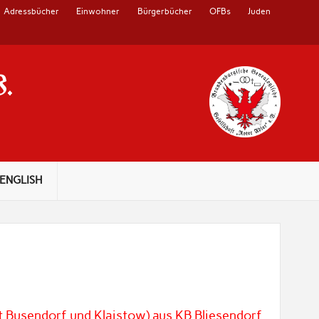
Adressbücher
Einwohner
Bürgerbücher
OFBs
Juden
V.
ENGLISH
t Busendorf und Klaistow) aus KB Bliesendorf