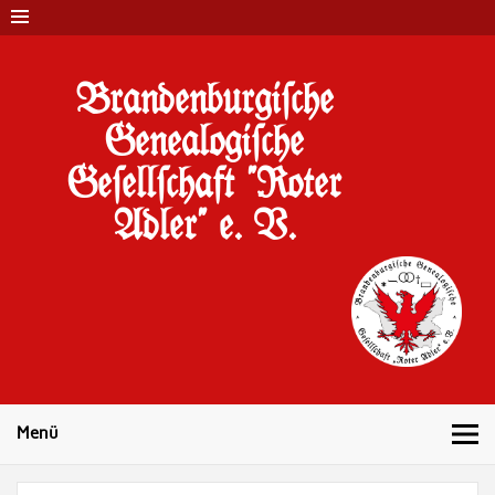
Brandenburgi#che
Genealogi#che
Ge#ell#chaft "Roter
Adler" e. V.
10 Jahre Familienforschung in Brandenburg
Menü