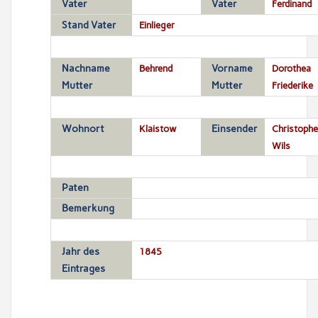
Vater
Vater
Ferdinand
Stand Vater
Einlieger
Nachname
Behrend
Vorname
Dorothea
Mutter
Mutter
Friederike
Wohnort
Klaistow
Einsender
Christophe
Wils
Paten
Bemerkung
Jahr des
1845
Eintrages