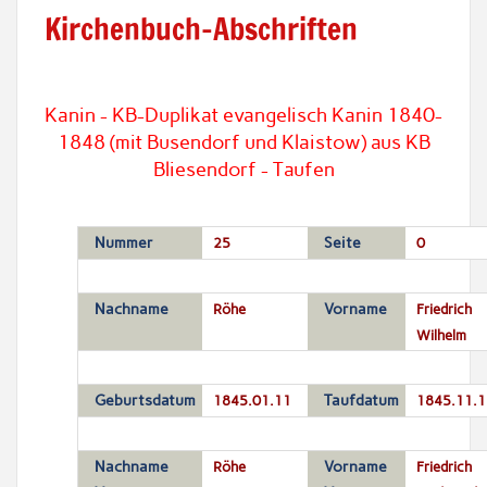
Kirchenbuch-Abschriften
Kanin - KB-Duplikat evangelisch Kanin 1840-
1848 (mit Busendorf und Klaistow) aus KB
Bliesendorf - Taufen
Nummer
25
Seite
0
Nachname
Röhe
Vorname
Friedrich
Wilhelm
Geburtsdatum
1845.01.11
Taufdatum
1845.11.1
Nachname
Röhe
Vorname
Friedrich