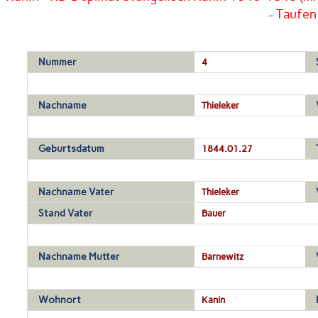
- Taufen
Nummer
4
Nachname
Thieleker
Geburtsdatum
1844.01.27
Nachname Vater
Thieleker
Stand Vater
Bauer
Nachname Mutter
Barnewitz
Wohnort
Kanin