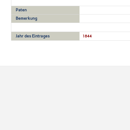
Paten
Bemerkung
Jahr des Eintrages
1844