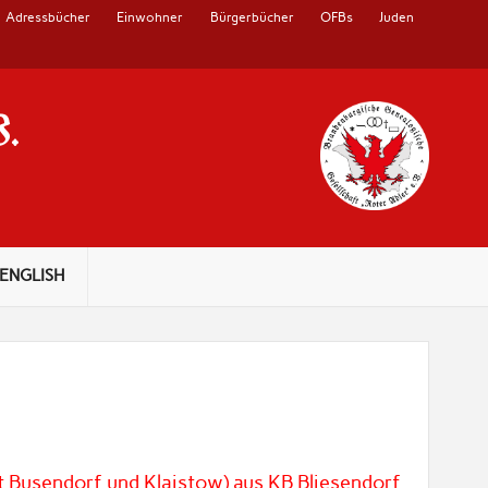
Adressbücher
Einwohner
Bürgerbücher
OFBs
Juden
V.
ENGLISH
t Busendorf und Klaistow) aus KB Bliesendorf