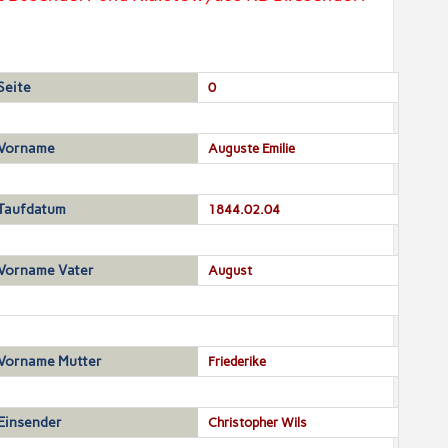
Seite
0
Vorname
Auguste Emilie
Taufdatum
1844.02.04
Vorname Vater
August
Vorname Mutter
Friederike
Einsender
Christopher Wils