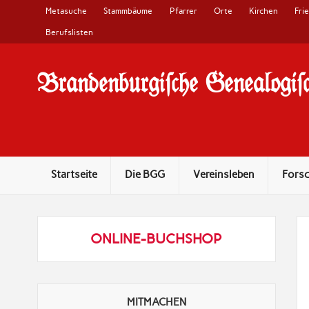
Metasuche
Stammbäume
Pfarrer
Orte
Kirchen
Fri
Berufslisten
Brandenburgi#che Genealogi#c
10 Jahre Familienforschung in Brandenburg
Startseite
Die BGG
Vereinsleben
Fors
ONLINE-BUCHSHOP
MITMACHEN