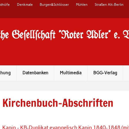
edhöfe
Denkmale
Burgen&Schlösser
Mühlen
Straßen Alt-Berlin
he Ge#ell#chaft "Roter Adler" e. 
chung
Datenbanken
Multimedia
BGG-Verlag
Kirchenbuch-Abschriften
Kanin - KB-Duplikat evangelisch Kanin 1840-1848 (mi