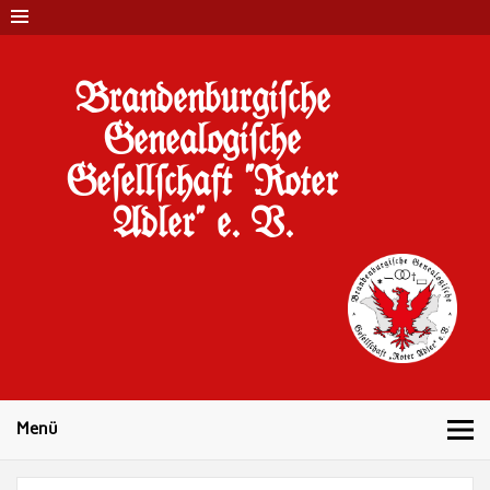
Brandenburgi#che
Genealogi#che
Ge#ell#chaft "Roter
Adler" e. V.
10 Jahre Familienforschung in Brandenburg
Menü