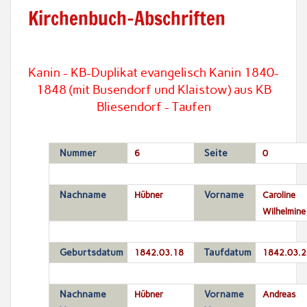
Kirchenbuch-Abschriften
Kanin - KB-Duplikat evangelisch Kanin 1840-
1848 (mit Busendorf und Klaistow) aus KB
Bliesendorf - Taufen
Nummer
6
Seite
0
Nachname
Hübner
Vorname
Caroline
Wilhelmine
Geburtsdatum
1842.03.18
Taufdatum
1842.03.2
Nachname
Hübner
Vorname
Andreas