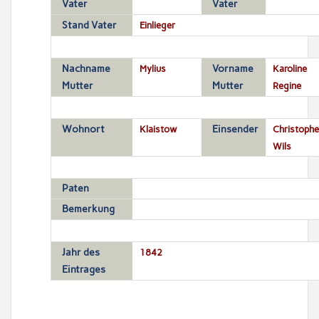
Vater
Vater
Stand Vater
Einlieger
Nachname
Mylius
Vorname
Karoline
Mutter
Mutter
Regine
Wohnort
Klaistow
Einsender
Christophe
Wils
Paten
Bemerkung
Jahr des
1842
Eintrages