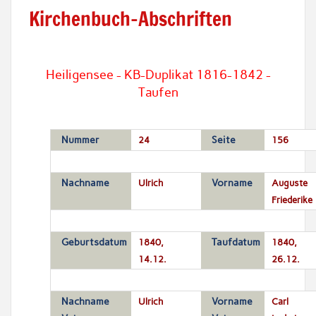
Kirchenbuch-Abschriften
Heiligensee - KB-Duplikat 1816-1842 -
Taufen
Nummer
24
Seite
156
Nachname
Ulrich
Vorname
Auguste
Friederike
Geburtsdatum
1840,
Taufdatum
1840,
14.12.
26.12.
Nachname
Ulrich
Vorname
Carl