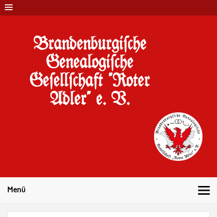
Brandenburgi#che
Genealogi#che
Ge#ell#chaft "Roter
Adler" e. V.
10 Jahre Familienforschung in Brandenburg
Menü