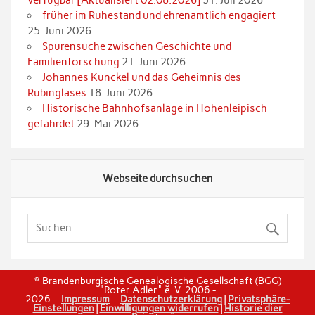
verfügbar [Aktualisiert 02.08.2026]
31. Juli 2026
früher im Ruhestand und ehrenamtlich engagiert
25. Juni 2026
Spurensuche zwischen Geschichte und
Familienforschung
21. Juni 2026
Johannes Kunckel und das Geheimnis des
Rubinglases
18. Juni 2026
Historische Bahnhofsanlage in Hohenleipisch
gefährdet
29. Mai 2026
Webseite durchsuchen
© Brandenburgische Genealogische Gesellschaft (BGG)
"Roter Adler" e. V. 2006 -
2026
Impressum
Datenschutzerklärung
|
Privatsphäre-
Einstellungen
|
Einwilligungen widerrufen
|
Historie dier