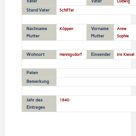
Vater
Vater
Ludwig
Stand Vater
Schiffer
Nachname
Köppen
Vorname
Anne
Mutter
Mutter
Sophie
Wohnort
Hennigsdorf
Einsender
Iris Kiesel
Paten
Bemerkung
Jahr des
1840
Eintrages