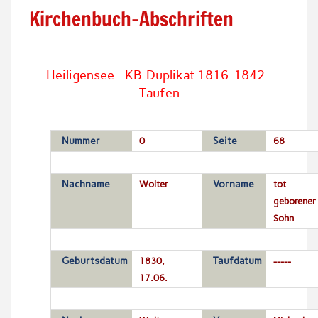
Kirchenbuch-Abschriften
Heiligensee - KB-Duplikat 1816-1842 -
Taufen
Nummer
0
Seite
68
Nachname
Wolter
Vorname
tot
geborener
Sohn
Geburtsdatum
1830,
Taufdatum
-----
17.06.