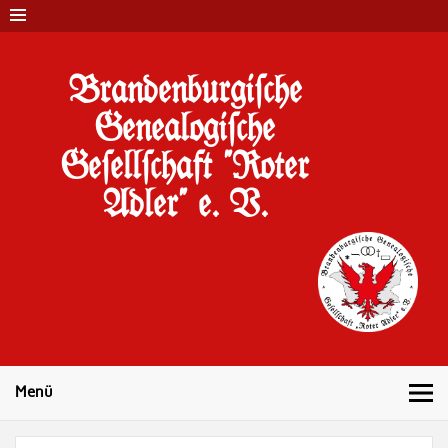
Brandenburgi#che
Genealogi#che
Ge#ell#chaft "Roter
Adler" e. V.
10 Jahre Familienforschung in Brandenburg
Menü