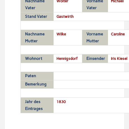
Nachname
Wolter
Vorname
Michael
Vater
Vater
Stand Vater
Gastwirth
Nachname
Wilke
Vorname
Caroline
Mutter
Mutter
Wohnort
Hennigsdorf
Einsender
Iris Kiesel
Paten
Bemerkung
Jahr des
1830
Eintrages