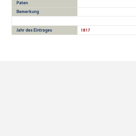
Paten
Bemerkung
Jahr des Eintrages
1817