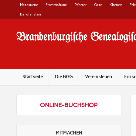
Metasuche
Stammbäume
Pfarrer
Orte
Kirchen
Fri
Berufslisten
Brandenburgi#che Genealogi#c
10 Jahre Familienforschung in Brandenburg
Startseite
Die BGG
Vereinsleben
Fors
ONLINE-BUCHSHOP
MITMACHEN