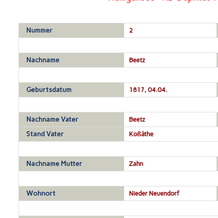
Nummer
2
Nachname
Beetz
Geburtsdatum
1817, 04.04.
Nachname Vater
Beetz
Stand Vater
Koßäthe
Nachname Mutter
Zahn
Wohnort
Nieder Neuendorf