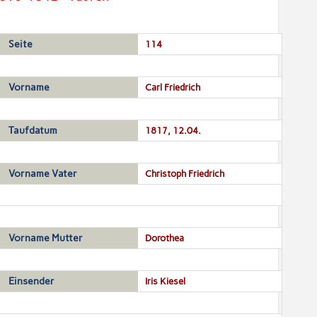
Seite
114
Vorname
Carl Friedrich
Taufdatum
1817, 12.04.
Vorname Vater
Christoph Friedrich
Vorname Mutter
Dorothea
Einsender
Iris Kiesel