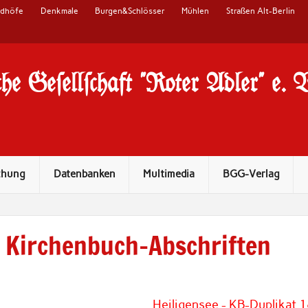
edhöfe
Denkmale
Burgen&Schlösser
Mühlen
Straßen Alt-Berlin
he Ge#ell#chaft "Roter Adler" e. 
chung
Datenbanken
Multimedia
BGG-Verlag
Kirchenbuch-Abschriften
Heiligensee - KB-Duplikat 